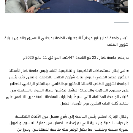
رئيس جامعة ذمار يتابع ميدانياً التجهيزات الخاصة بمرحلتي التنسيق والقبول بنيابة
شؤون الطلاب
□ إعلام جامعة ذمار / 23 ذو القعدة 1447هـ، الموافق 11 مايو 2026م
■ في إطار الاستعدادات الأكاديمية والتنظيمية، تفقد رئيس جامعة ذمار الأستاذ
الدكتور محمد الحيفي، اليوم، نيابة شؤون الطلاب بالجامعة، والتقى نائب رئيس
الجامعة لشؤون الطلاب الأستاذ الدكتور عبدالكافي عبدالفتاح الرفاعي، للاطلاع
على مستوى الجاهزية والترتيبات القائمة لتدشين مرحلة القبول والمفاضلة في
كليات الجامعة المختلفة، التي ستبدأ باختبارات المفاضلة للمتقدمين للتنافس على
مقاعد كلية الطب البشري يوم الأربعاء المقبل.
وخلال الزيارة، استمع رئيس الجامعة إلى شرحٍ مفصل حول الآليات التنظيمية
والإجراءات الفنية والإدارية التي تم إعدادها لضمان سير عملية التنسيق والقبول
بصورة سلسة ومنظمة، بما يكفل توفير بيئة مناسبة للمتقدمين، ويعزز من