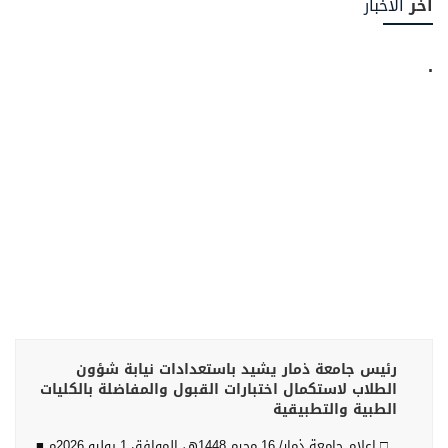
آخر
الأخبار
.
رئيس جامعة ذمار يشيد باستعدادات نيابة شؤون
الطلاب لاستكمال اختبارات القبول والمفاضلة بالكليات
الطبية والتطبيقية
□ إعلام جامعة ذمار/ 16 محرم 1448هـ، الموافق 1 يوليو 2026م ■