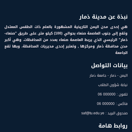
نبذة عن مدينة ذمار
هي إحدى مدن اليمن التاريخية المشهورة بالعلم ذات الطقس المعتدل
وتقع إلى جنوب العاصمة صنعاء بحوالي (100) كيلو متر, على طريق "صنعاء-
ذمار" الرئيسي الذي يربط العاصمة صنعاء بعدد من المحافظات. وهي أكبر
مدن محافظة ذمار ومركزها , وتعتبر إحدى مديريات المحافظة، وبها تقع
الجامعة
بيانات التواصل
اليمن - ذمار - جامعة ذمار
نيابة شؤون الطلاب
تلفون : 000000 06
فاكس : 000000 06
صندوق البريد : saf@tu.edu.ye
روابط هامة