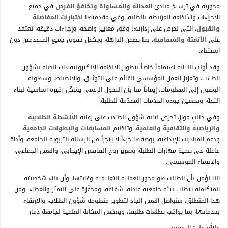
محورية في ترسيخ مبادئ
العدالة والمساواة وتكافؤ الفرص
في جميع
الإجراءات والأنظمة المرتبطة بالطلبة، وفي مقدمتها
اختبارات المفاضلة
والقبول
، التي نحرص على إدارتها وفق معايير واضحة، وإجراءات دقيقة، تعتمد
على
الأتمتة والشفافية
، بما يضمن النزاهة، ويكفل حقوق جميع المتقدمين دون
استثناء.
وقد أولت النيابة اهتماماً خاصاً بتطوير الأنظمة الإلكترونية ذات الصلة بشؤون
الطلاب، وتعزيز العمل المؤسسي القائم على التوثيق، والانضباط، وسهولة
الوصول إلى المعلومات، إيماناً منا بأن التحول الرقمي يشكّل ركيزة أساسية لبناء
الثقة، وتحسين جودة الخدمات المقدّمة للطلبة.
وفي جانبٍ موازٍ، تحرص نيابة شؤون الطلاب على رعاية
الأنشطة الطلابية
والرياضية والثقافية والعلمية
، وتنظيم
المسابقات والبطولات الجامعية
،
ودعم المبادرات الإبداعية، بوصفها جزءاً لا يتجزأ من الرسالة التربوية للجامعة، وأداة
فاعلة في تنمية مهارات الطلبة، وتعزيز روح التنافس الإيجابي، والعمل الجماعي،
والانتماء المؤسسي.
إننا نؤمن بأن الطالب هو محور العملية التعليمية وغايتها، وأن بناء شخصيته
المتكاملة يتطلب بيئة جامعية عادلة، شفافة، ومحفّزة على التميّز والعطاء. ومن
هذا المنطلق، سنواصل العمل الجاد لتطوير منظومة شؤون الطلاب، والارتقاء
بخدماتها، بما يواكب تطلعات طلبتنا، ويعكس المكانة العلمية لجامعة ذمار.