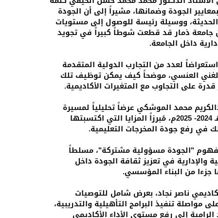
قى الأستاذ الدكتور محمد محمد حسن الحيفي كلمة
بمعايير الجودة وضمانها، مشيراً إلى أن الجودة
لحديثة، ووسيلة رئيسة للوصول إلى مستويات
ن جامعة ذمار قد قطعت شوطاً كبيراً في تجويد
ارية داخل الجامعة.
استعراضاً لعدد من التجارب الدولية المتقدمة
الغني العنسي، موضحاً كيف يمكن توظيف تلك
 قدرة على التجاوب مع المتغيرات الأكاديمية.
لكريم محمد الموشكي عرضاً تحليلياً لمسيرة
البرامج الأكاديمية في الجامعة خلال العام الجامعي 1446هـ 2024- 2025م، مُبرزاً المزايا التي اكتسبتها
لك في رفع جودة المخرجات التعليمية.
مفهوم "الجودة مسؤولية مشتركة"، مسلطاً
 والإدارية في تعزيز ثقافة الجودة داخل
 جزءا من البناء المؤسسي.
أكاديمي ناصر نجاد، بعرض شامل للتوصيات
ى مواصلة تنفيذ البرامج التأهيلية والتدريبية،
 الرامية إلى رفع مستوى الأداء الأكاديمي