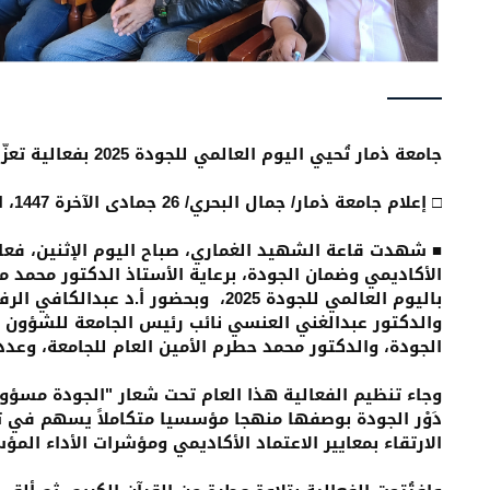
جامعة ذمار تُحيي اليوم العالمي للجودة 2025 بفعالية تعزّز ثقافة الجودة في البيئة الجامعية
□ إعلام جامعة ذمار/ جمال البحري/ 26 جمادى الآخرة 1447، الموافق 17 نوفمبر 2025
■ شهدت قاعة الشهيد الغماري، صباح اليوم الإثنين، فعال
الأكاديمي وضمان الجودة، برعاية الأستاذ الدكتور محمد 
باليوم العالمي للجودة 2025، وبحضور أ.
والدكتور عبدالغني العنسي نائب رئيس الجامعة للشؤون ا
الجودة، والدكتور محمد حطرم الأمين العام للجامعة، وعدد م
وجاء تنظيم الفعالية هذا العام تحت شعار "الجودة مسؤولية
دَوْر الجودة بوصفها منهجا مؤسسيا متكاملاً يسهم في ت
الارتقاء بمعايير الاعتماد الأكاديمي ومؤشرات الأداء الم