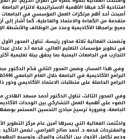
وافتُتحت الفعالية بتلاوة عطرة من القرآن الكريم، ثم أل
افتتاحية أكد فيها الأهمية الاستراتيجية لالتزام الجامعة 
أصبحت أحد أهم مرتكزات العمل المؤسسي في الجامعات ا
متقدمة من الكفاءة والاعتماد والفاعلية، كما أشار إلى أ
جميع برامجها الأكاديمية وعدد من الوظائف والأنشطة الإد
وتضمنت الفعالية ثلاثة محاور رئيسة، تناول المحور الأول 
في تطوير مؤسسات التعليم العالي، قدمه أ.د عادل عبد
التجارب في الجامعات اليمنية بما يحقق بيئة تعليمية أكثر
وفي هذا المسار، وضمن المحور الثاني قدّم الدكتور عبدا
البرامج الحاصلة على متطلبات الاعتماد الأكاديمي ودور ذ
وفي المحور الثالث، تناول الدكتور أحمد مسعد الهادي 
الضوء على أهمية العمل التشاركي بين الوحدات الأكاديمية
الجامعة، وضرورة ترسيخ مبادئ التحسين المستمر بوصفها
واختُتمت الفعالية التي يسرها أمين عام مركز التطوير ال
والمقترحات قدمه د. أحمد صالح الفراصي، تضمن التأكيد عل
ودعم تكامل الأدوار بين الكليات والمركز، وتوسيع الجهود