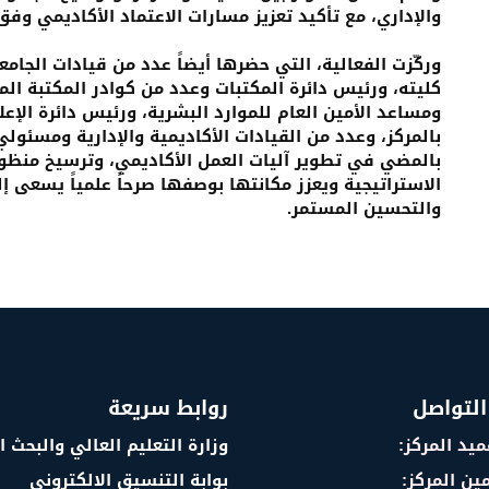
والإداري، مع تأكيد تعزيز مسارات الاعتماد الأكاديمي وفق 
وركّزت الفعالية، التي حضرها أيضاً عدد من قيادات الجام
كليته، ورئيس دائرة المكتبات وعدد من كوادر المكتبة الم
ومساعد الأمين العام للموارد البشرية، ورئيس دائرة الإعل
بالمركز، وعدد من القيادات الأكاديمية والإدارية ومسئولي
بالمضي في تطوير آليات العمل الأكاديمي، وترسيخ منظو
الاستراتيجية ويعزز مكانتها بوصفها صرحاً علمياً يسعى إل
والتحسين المستمر.
التواصل
روابط سريعة
يد المركز:
وزارة التعليم العالي والبحث 
ين المركز:
بوابة التنسيق الالكتروني