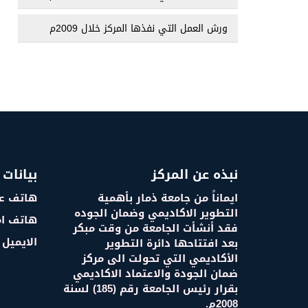
ورش العمل التي نفذها المركز خلال 2009م
نبذه عن المركز
بيانات 
ايماناً من جامعة ذمار بأهمية
هاتف عم
التطوير الاكاديمي وضمان الجوده
هاتف ام
فقد أنشأت الجامعة من وقت مبكر
الايميل : i@tu.edu.ye
بعد افتتاحها دائرة التطوير
الأكاديمي التي تحولت الى مركز
ضمان الجودة والاعتماد الاكاديمي
بقرار رئيس الجامعة رقم (185) لسنة
2008م.