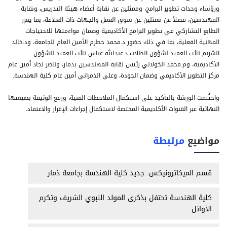
ورؤساء وحدات تطوير البرامج، وممثلين عن نقابة أعضاء هيئة التدريس، ونقابة
المهندسين، فضلاً عن ممثلين عن سوق العمل والجهات ذات العلاقة، بما يعزز
الطابع التشاركي في تطوير البرامج الأكاديمية وضمان مواءمتها للاحتياجات
المهنية الفعلية، بما في ذلك حضور د.محمد حطرم الأمين العام للجامعة، ود.خالد
الشريم نائب العميد لشؤون الطلاب د.عبدالله عباس نائب العميد للشؤون
الأكاديمية، وم.محمد الخولاني رئيس نقابة المهندسين بذمار، وناصر نجاد أمين عام
مركز التطوير الأكاديمي وضمان الجودة، وعلي الذمراني أمين عام كلية الهندسة.
واختُتمت الورشة بالتأكيد على استكمال الملاحظات الفنية، ورفع الوثيقة بصيغتها
النهائية عبر القنوات الأكاديمية المختصة لاستكمال إجراءات الإقرار والاعتماد.
مواضيع
مرتبطة
قسم الميكاترونيكس: جديد كلية الهندسة بجامعة ذمار
كلية الهندسة تحتفل بذكرى المولد النبوي الشريف وتكرم
الأوائل