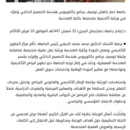
جامعة ذمار تناقش توصيف برنامج بكالوريوس هندسة التصميم الداخلي وتقرّه
في ورشة أكاديمية متخصصة بكلية الهندسة
□ إعلام جامعة ذمار/جمال البحري/ 22 شعبان 1447هـ الموافق 10 فبراير 2026م
■ برعاية الأستاذ الدكتور محمد محمد الحيفي رئيس الجامعة، نظّم مركز التطوير
الأكاديمي وضمان الجودة وكلية الهندسة ورشة عمل علمية متخصصة لمناقشة
وثيقة توصيف برنامج بكالوريوس هندسة التصميم الداخلي وإقراره بقسم
الهندسة المعمارية، وذلك في إطار توجه الجامعة نحو تطوير البرامج الأكاديمية
ومواءمتها مع معايير الجودة الوطنية واحتياجات سوق العمل.
واستهدفت الورشة مراجعة الإطار الأكاديمي والقانوني للبرنامج، وتحليل مخرجات
التعلم، ومدى اتساقها مع الأهداف والمعايير المرجعية والمفردات الدراسية، فضلاً
عن مناقشة متطلبات فتح البرنامج من الجوانب البشرية والمادية والتنظيمية،
وخطوات الاعتماد المؤسسي والبرامجي.
وافتُتحت أعمال الورشة بتلاوة آيات من القرآن الكريم، أعقبها عرض تقديمي من
اللجنة التنظيمية حول أهداف الورشة ومحاورها، قبل الانتقال إلى الكلمات
الرسمية والعروض العلمية المتخصصة.