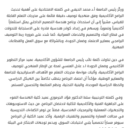
وركّز رئيس الجامعة أ.د.محمد الحيفي في كلمته الافتتاحية على أهمية تحديث
البرامج الأكاديمية وفق منهجية توصيف دقيقة قائمة على مخرجات التعلم القابلة
للقياس، مشيراً إلى أن استحداث برنامج هندسة التصميم الداخلي يمثل استثماراً
أكاديمياً وتنموياً، ويسهم في إعداد كوادر هندسية قادرة على الاستجابة للتحولات
في قطاع البناء والتصميم والخدمات العمرانية. كما شدد على ضرورة ربط التوصيف
البرامجي بمعايير الاعتماد وضمان الجودة، وبالشراكة مع سوق العمل والقطاعات
المهنية.
في حين تناولت كلمة نائب رئيس الجامعة للشؤون الأكاديمية، عميد مركز التطوير
الأكاديمي وضمان الجودة ا.د عادل العنسي لمحة عن الإطار المنهجي لتوصيف
البرامج الأكاديمية، وآليات مواءمة مخرجات التعلم مع الأهداف الاستراتيجية للجامعة
والمعايير الوطنية، مؤكداً أن اعتماد البرنامج يتطلب تكاملاً بين الهيكل الدراسي،
والخطة الدراسية الموحدة، والبنية التحتية، ونظم المتابعة والتحسين المستمر.
وفي كلمته الترحيبية سلط الدكتور فؤاد الجرموزي عميد كلية الهندسة الضوء
على الجاهزية الفنية والأكاديمية للكلية لاحتضان البرنامج، من حيث الاستوديوهات
والتجهيزات المعملية والبرمجيات الهندسية، فضلاً عن توفر الكفاءات التدريسية
في مجالات العمارة والتصميم والتقنيات الرقمية. وأكد عميد الكلية أن البرنامج
سيوفر مساراً تخصصياً يلبي احتياجات السوق، ويدعم توجهات الابتكار في البيئة