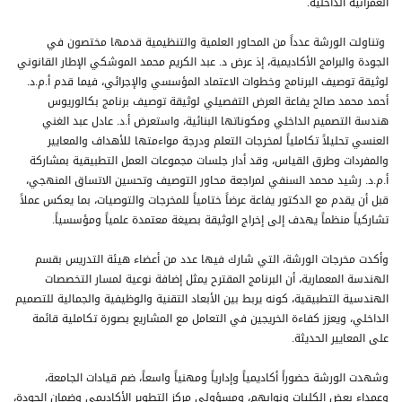
العمرانية الداخلية.
وتناولت الورشة عدداً من المحاور العلمية والتنظيمية قدمها مختصون في
الجودة والبرامج الأكاديمية، إذ عرض د. عبد الكريم محمد الموشكي الإطار القانوني
لوثيقة توصيف البرنامج وخطوات الاعتماد المؤسسي والإجرائي، فيما قدم أ.م.د.
أحمد محمد صالح يفاعة العرض التفصيلي لوثيقة توصيف برنامج بكالوريوس
هندسة التصميم الداخلي ومكوناتها البنائية، واستعرض أ.د. عادل عبد الغني
العنسي تحليلاً تكاملياً لمخرجات التعلم ودرجة مواءمتها للأهداف والمعايير
والمفردات وطرق القياس، وقد أدار جلسات مجموعات العمل التطبيقية بمشاركة
أ.م.د. رشيد محمد السنفي لمراجعة محاور التوصيف وتحسين الاتساق المنهجي،
قبل أن يقدم مع الدكتور يفاعة عرضاً ختامياً للمخرجات والتوصيات، بما يعكس عملاً
تشاركياً منظماً يهدف إلى إخراج الوثيقة بصيغة معتمدة علمياً ومؤسسياً.
وأكدت مخرجات الورشة، التي شارك فيها عدد من أعضاء هيئة التدريس بقسم
الهندسة المعمارية، أن البرنامج المقترح يمثل إضافة نوعية لمسار التخصصات
الهندسية التطبيقية، كونه يربط بين الأبعاد التقنية والوظيفية والجمالية للتصميم
الداخلي، ويعزز كفاءة الخريجين في التعامل مع المشاريع بصورة تكاملية قائمة
على المعايير الحديثة.
وشهدت الورشة حضوراً أكاديمياً وإدارياً ومهنياً واسعاً، ضم قيادات الجامعة،
وعمداء بعض الكليات ونوابهم، ومسؤولي مركز التطوير الأكاديمي وضمان الجودة،