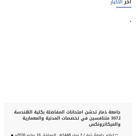
آخر
الأخبار
.
جامعة ذمار تدشن امتحانات المفاضلة بكلية الهندسة
لـ307 متنافسين في تخصصات المدنية والمعمارية
والميكاترونكس
□ إعلام جامعة ذمار / 2 صفر 1448هـ، الموافق 16 يوليو 2026م ■