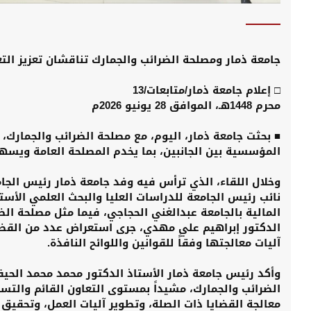
جامعة ذمار ومصلحة الضرائب والجمارك تناقشان تعزيز الت
□ إعلام جامعة ذمار/متابعات/13
محرم 1448هـ، الموافق 28 يونيو 2026م
■ بحثت جامعة ذمار، اليوم، مع مصلحة الضرائب والجمارك،
المؤسسية بين الجانبين، بما يخدم المصلحة العامة ويسهم
وخلال اللقاء، الذي ترأس فيه وفد جامعة ذمار رئيس الجا
نائب رئيس الجامعة للدراسات العليا والبحث العلمي الأستا
المالية بالجامعة عبدالغني الحجاجي، فيما مثل مصلحة الض
الدكتور إبراهيم علي مهدي، جرى استعراض عدد من القضا
آليات معالجتها وفقاً للقوانين واللوائح النافذة.
وأكد رئيس جامعة ذمار الأستاذ الدكتور محمد محمد الحي
الضرائب والجمارك، مشيداً بمستوى التعاون القائم والت
معالجة القضايا ذات الصلة، وتطوير آليات العمل، وتحقيق 