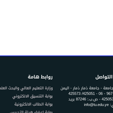
التواصل
روابط هامة
جامعة - جامعة ذمار ذمار - اليمن
وزارة التعليم العالي والبحث العل
تلفون: +967 - 06 - 425051/ 425573
بوابة التنسيق الالكتروني
فاكس: 425053 - ص.ب.: 87246 بريد
بوابة الطالب الالكترونية
info@t
بوابة اعضاء هيئة التدريس