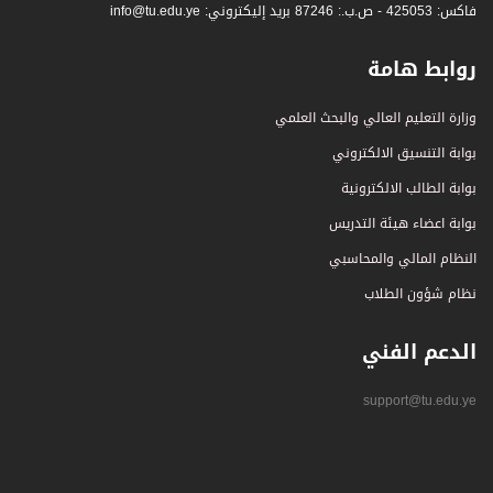
فاكس: 425053 - ص.ب.: 87246 بريد إليكتروني: info@tu.edu.ye
روابط هامة
وزارة التعليم العالي والبحث العلمي
بوابة التنسيق الالكتروني
بوابة الطالب الالكترونية
بوابة اعضاء هيئة التدريس
النظام المالي والمحاسبي
نظام شؤون الطلاب
الدعم الفني
support@tu.edu.ye