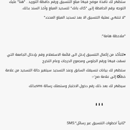
ستظهر لك نافذة موضح فيها مبلغ التنسيق ورقم حافظة التوريد . *هنا* عليك
التوجه برقم الحافظة إلى *كاك بانك* لتسديد المبلغ وأخذ السند بذلك
.
*
لا تنتهي عملية التنسيق الا بعد تسديد المبلغ المحدد
*
*
ملاحظة هامة
:*
♦
للتأكد من إكمال التنسيق إدخل الى قائمة الاستعلام وقم بإدخال الجامعة التي
نسقت فيها ورقم الجلوس ومجموع الدرجات وعام التخرج
ستظهر لك بيانات تنسيقك السابق وعند التسديد سيتغير حالة التسديد من علامة
خطأ❎ إلى علامة صح
✅
سيظهر لك بعد ذلك رقم دخول الاختبار وستصلك رسالة
sms
بذلك
⬇⬇⬇
*
ثانيآ /خطوات التنسيق عبر رسائل
SMS:*