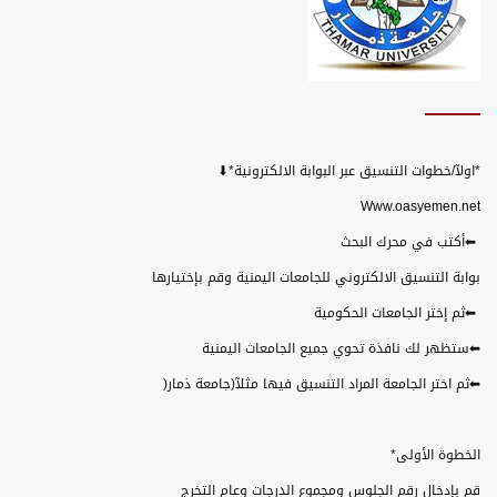
*
اولآ/خطوات التنسيق عبر البوابة الالكترونية
*
⬇
Www.oasyemen.net
⬅
أكتب في محرك البحث
بوابة التنسيق الالكتروني للجامعات اليمنية وقم بإختيارها
⬅
ثم إختر الجامعات الحكومية
⬅
ستظهر لك نافذة تحوي جميع الجامعات اليمنية
⬅
ثم اختر الجامعة المراد التنسيق فيها مثلآ(جامعة ذمار
)
الخطوة الأولى
*
قم بإدخال رقم الجلوس ومجموع الدرجات وعام التخرج