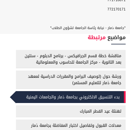
771718871
772170171
*
جامعة ذمار - نيابة رئاسة الجامعة لشؤون الطلاب
*
مواضيع
مرتبطة
مناقشة خطة قسم الجرافيكس - برنامج الدبلوم - سنتين
بعد الثانوية - مركز الجامعة للحاسوب والمعلوماتية
ورشة حول (توصيف البرامج والمقررات الدراسية لمعهد
جامعة ذمار للتعليم المستمر)
بدء التنسيق الالكتروني بجامعة ذمار والجامعات اليمنية
تهنئة عيد الفطر المبارك
معدلات القبول وتفاصيل اختبار المفاضلة بجامعة ذمار