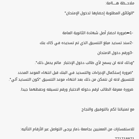
ملاحـــظة هـــــاامة
:
*
الوثائق المطلوبة إحضارها لدخول الإمتحان
*
⬅1-
ضرورة احضار أصل شهادة الثانوية العامة
2-
سند تسديد مبلغ التنسيق الذي تم تسديده في كاك بنك
3-
ورقم دخول الامتحان
*
وذلك لانه لن يسمح لأي طالب دخول الإختبار مالم يحمل ذلك
.*
*
ضرورة إستكمال الإجراءات والتسديد في البنك قبل انتهاء الموعد المحدد
للتنسيق لانه لن نتمكن من ذلك بعد انتهاء موعد التنسيق *كون التسديد آلي
.*
ضرورة معرفة الطالب لرقم دخوله الاختبار ورقم تنسيقه وحفظهما جيدا
.
مع تمنياتنا لكم بالتوفيق والنجاح
للاستفسارات من المعنيين بجامعة ذمار يرجى التواصل عبر الأرقام التأليه
: