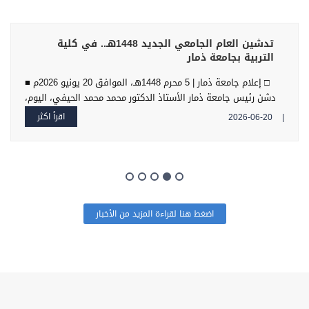
تدشين العام الجامعي الجديد 1448هـ.. في كلية
التربية بجامعة ذمار
□ إعلام جامعة ذمار | 5 محرم 1448هـ، الموافق 20 يونيو 2026م ■
دشن رئيس جامعة ذمار الأستاذ الدكتور محمد محمد الحيفي، اليوم،
العام الجامعي الجديد 1448هـ بكلية التربية، في إطار برنامج النزولات
اقرأ اكثر
2026-06-20
|
الميدانية الذي تنفذه قيادة الجامعة للاطلاع على مستوى الجاهزية
الأكاديمية والإدارية في الكليات المختلفة
اضغط هنا لقراءة المزيد من الأخبار