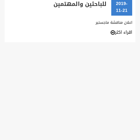
للباحثين والمهتمين
2019-
11-21
اعلان مناقشة ماجستير
اقراء اكثر