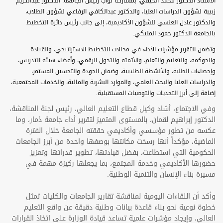
الأستاذ الدكتور محمد الحيفي، بمشاركة نواب رئيس الجامعة: الدكتور عبدالكريم
زبيبة لشؤون الدراسات العليا، والدكتور عبدالكافي الرفاعي لشؤون الطلاب،
والدكتور عادل العنسي للشؤون الأكاديمية، إلى جانب رئيس دائرة التخطيط
بالجامعة الدكتور حمود المليكي.
وتضمن التقرير مؤشرات الأداء في مجالات التخطيط الاستراتيجي، والقيادة
والحوكمة، والتعليم والتعلم، والأتمتة والتحول الرقمي، وأعضاء هيئة التدريس،
وإحصاءات الطلبة، والأنشطة الطلابية، وضمان الجودة والتحسين المستمر،
والدراسات العليا والبحث العلمي، والموارد البشرية والمالية، والخدمات المجتمعية،
إضافة إلى أبرز التحديات والتوصيات المستقبلية.
وفي الاجتماع، أشاد وكيل قطاع التعليم العالي، رئيس لجنة المناقشة،
الدكتور إبراهيم لقمان، بالمستوى المتميز لتقرير أداء جامعة ذمار، وما
عكسه من تطور مؤسسي وأكاديمي حققته الجامعة خلال الفترة
الماضية، مؤكداً أنها رسخت مكانتها بوصفها واحدة من أبرز الجامعات
الحكومية التي استطاعت، بفضل قيادتها، تطوير قدراتها وتعزيز
حضورها الأكاديمي وخدمة المجتمع، بما يجعلها ركيزة مهمة في
مسيرة بناء الإنسان والتنمية الوطنية.
وأكد أن اللقاءات اليومية لمناقشة تقارير الجامعات والكليات تمثل
خطوة نوعية نحو بناء قاعدة بيانات وطنية دقيقة عن واقع التعليم
العالي، وإيجاد مؤشرات علمية تساعد قيادة الوزارة على اتخاذ القرارات