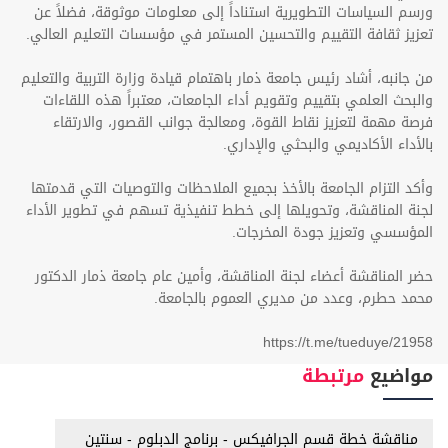
ورسم السياسات التطويرية استناداً إلى معلومات موثوقة، فضلاً عن
تعزيز ثقافة التقييم والتحسين المستمر في مؤسسات التعليم العالي.
من جانبه، أشاد رئيس جامعة ذمار باهتمام قيادة وزارة التربية والتعليم
والبحث العلمي بتقييم وتقويم أداء الجامعات، معتبراً هذه اللقاءات
فرصة مهمة لتعزيز نقاط القوة، ومعالجة جوانب القصور، والارتقاء
بالأداء الأكاديمي والبحثي والإداري.
وأكد التزام الجامعة بالأخذ بجميع الملاحظات والتوصيات التي قدمتها
لجنة المناقشة، وتحويلها إلى خطط تنفيذية تسهم في تطوير الأداء
المؤسسي وتعزيز جودة المخرجات.
حضر المناقشة أعضاء لجنة المناقشة، وأمين عام جامعة ذمار الدكتور
محمد حطرم، وعدد من مديري العموم بالجامعة.
https://t.me/tueduye/21958
مواضيع
مرتبطة
مناقشة خطة قسم الجرافيكس - برنامج الدبلوم - سنتين