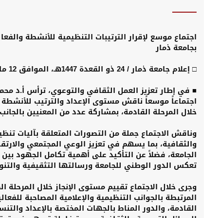
اجتماع موسع لإقرار الترتيبات التنظيمية للأنشطة والفعال
بجامعة ذمار
□ إعلام جامعة ذمار / 24 ذو القعدة 1447هـ، الموافق 12 مايو 2026م
■ في إطار تعزيز العمل الثقافي والتوعوي، ترأس أ.د محم
اجتماعاً موسعاً ناقش مستوى الإعداد والترتيب للأنشطة و
خلال المرحلة القادمة، بمشاركة عدد من المعنيين بالجانب
وناقش الاجتماع جملة من التصورات المتعلقة بآليات تنظيم
والثقافية، بما يسهم في تعزيز الوعي المجتمعي والارتق
الجامعة، فضلاً عن التأكيد على أهمية تكامل الجهود بين 
تعكس الدور الوطني للجامعة ورسالتها التثقيفية والتنوي
وجرى خلال الاجتماع تقييم مستوى الإنجاز خلال المرحلة ا
المرتبطة بالجوانب التنظيمية والإعلامية المصاحبة للفعا
القادمة، والدور المناط بالجهات المختصة بالإعداد والتنس