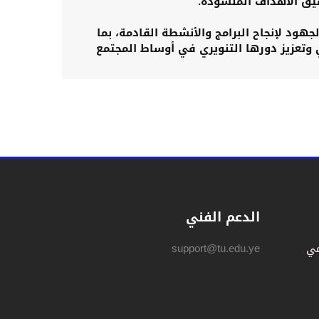
يق الأهداف المنشودة.
جهود لإنجاح البرامج والأنشطة القادمة، بما
 وتعزيز دورها التنويري في أوساط المجتمع
الدعم الفني
مي
support@tu.edu.ye