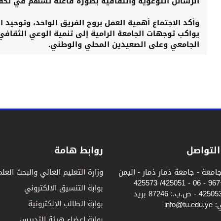
الرسائل التوعوية والثقافية بصورة فاعلة تسهم في تحق
وأكد الاجتماع أهمية العمل بروح الفريق الواحد، وتوحيد ال
يواكب توجهات الجامعة الرامية إلى تنمية الوعي الثقافي
الجامعي وعلى الصعيدين المحلي والوطني.
التواصل
روابط هامة
جامعة - جامعة ذمار ذمار - اليمن
وزارة التعليم العالي والبحث العل
تلفون: +967 - 06 - 425051/ 425573
بوابة التنسيق الالكتروني
فاكس: 425053 - ص.ب.: 87246 بريد
بوابة الطالب الالكترونية
info@t
بوابة اعضاء هيئة التدريس