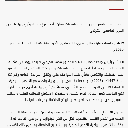
جامعة ذمار تناقش تقرير لجنة المناقصات بشأن تأجير بئر إرتوازية وأراضٍ زراعية في
الحرم الجامعي الشرقي
□إعلام جامعة ذمار/ جمال البحري/ 11 جمادى الآخرة 1447هـ، الموافق 1 ديسمبر
2025م
■ ترأس رئيس جامعة ذمار الأستاذ الدكتور محمد الحيفي صباح اليوم في مكتبه،
الساعة العاشرة صباحاً، اجتماع لجنة المناقصات والمزايدات، المكرس لمناقشة تقرير
لجنة التصنيف والتثمين بشأن طلب الموافقة على وثائق المزايدة العامة رقم (1)
لسنة 1447هـ (2025م)، والمتعلقة بتأجير بئر إرتوازية واحدة مع الأراضي الزراعية
التابعة لها في الحرم الجامعي الشرقي، فضلاً عن أراضٍ زراعية أخرى مروية بآبار لا
تتبع الجامعة ضمن نطاق الحرم نفسه، واستعرض الاجتماع الجوانب الفنية والمالية
للتقرير ومدى توافقها مع الضوابط واللوائح الحاكمة لإجراءات المزايدات.
وتناول الاجتماع عرضاً مفصلاً لمنهجيات التصنيف والتثمين التي اتبعتها اللجنة
الفنية في تقدير القيمة التقديرية لكل من البئر الإرتوازية والأراضي التابعة لها،
وكذلك الأراضي الزراعية الأخرى المروية بآبار لا تتبع الجامعة، بما في ذلك الأسس