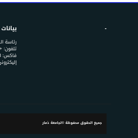
-
بيانات 
رئاسة ال
إليكتروني: u.edu.ye
جميع الحقوق محفوظة ©لجامعة ذمار