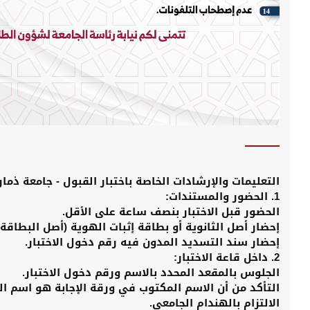
التعليمات والإرشادات الخاصة باختبار القبول - جامعة ذمار
​1. الحضور والمستندات:
​الحضور قبل الاختبار بنصف ساعة على الأقل.
​إحضار أصل الثانوية أو بطاقة إثبات الهوية (أصل البطاق
​إحضار سند التسديد المدون فيه رقم دخول الاختبار.
​2. داخل قاعة الاختبار:
​الجلوس بالمقعد المحدد بالاسم ورقم دخول الاختبار.
​التأكد من أن الاسم المكتوب في ورقة الإجابة هو اسم ا
​الالتزام بالهندام الجامعي.