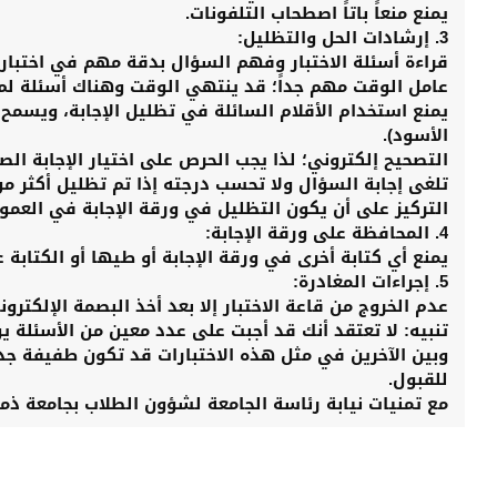
​يمنع منعاً باتاً اصطحاب التلفونات.
​3. إرشادات الحل والتظليل:
​قراءة أسئلة الاختبار وفهم السؤال بدقة مهم في اختبار 
​عامل الوقت مهم جداً؛ قد ينتهي الوقت وهناك أسئلة لم 
​يمنع استخدام الأقلام السائلة في تظليل الإجابة، ويسمح 
الأسود).
​التصحيح إلكتروني؛ لذا يجب الحرص على اختيار الإجابة ا
​تلغى إجابة السؤال ولا تحسب درجته إذا تم تظليل أكثر م
​التركيز على أن يكون التظليل في ورقة الإجابة في العم
​4. المحافظة على ورقة الإجابة:
​يمنع أي كتابة أخرى في ورقة الإجابة أو طيها أو الكتابة
​5. إجراءات المغادرة:
​عدم الخروج من قاعة الاختبار إلا بعد أخذ البصمة الإلكترو
​تنبيه: لا تعتقد أنك قد أجبت على عدد معين من الأسئلة ي
وبين الآخرين في مثل هذه الاختبارات قد تكون طفيفة جد
للقبول.
​مع تمنيات نيابة رئاسة الجامعة لشؤون الطلاب بجامعة ذما