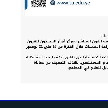
دسات
العون المباشر ومركز أنوار المتحدون للعيون
عن إقامة المخيم الطبي المجاني لإزالة المياه البيضاء وزراعة العدسات خلال الفترة من 16 حتى 21 نوفمبر
يات نوعية لـ430 مريضاً من الحالات الإنسانية التي تعاني ضعف البصر أو فقدانه.
ر عام المستشفى، بهدف التخفيف من معاناة
بل للعلاج في المجتمع.