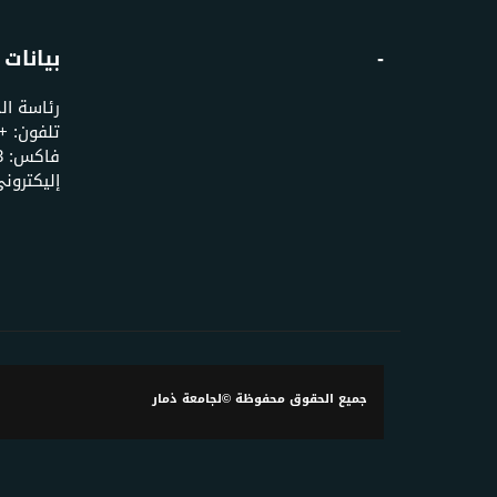
-
بيانات 
رئاسة ال
إليكتروني: u.edu.ye
جميع الحقوق محفوظة ©لجامعة ذمار