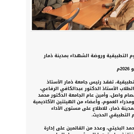
لوم التطبيقية وروضة الشهداء بمدينة ذمار
تطبيقية، تفقد رئيس جامعة ذمار الأستاذ
طلاب الأستاذ الدكتور عبدالكافي الرفاعي،
صام واصل، وأمين عام الجامعة الدكتور محمد
مدراء العموم، وأعضاء من الهيئتين الأكاديمية
بمدينة ذمار، للاطلاع على مستوى الأداء
 التطبيقي الحديث.
د البخيتي، وعدد من القائمين على إدارة