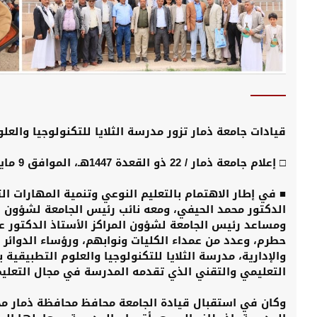
قيادات جامعة ذمار تزور مدرسة الثلايا للتكنولوجيا والع
□ إعلام جامعة ذمار / 22 ذو القعدة 1447هـ، الموافق 9 مايو 2026م
■ في إطار الاهتمام بالتعليم النوعي وتنمية المهارات ال
الدكتور محمد الحيفي، ومعه نائب رئيس الجامعة لشؤون ال
ومساعد رئيس الجامعة لشؤون المراكز الأستاذ الدكتور ع
حطرم، وعدد من عمداء الكليات ونوابهم، ورؤساء الدوائر و
والإدارية، مدرسة الثلايا للتكنولوجيا والعلوم التطبيقية 
التعليمي والتقني الذي تقدمه المدرسة في مجال التعليم
وكان في استقبال قيادة الجامعة محافظ محافظة ذمار محم