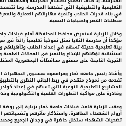
المدرسة، إذ طاف الجميع بأقسام المدرسة ومعاملها المخ
التعليمية والتطبيقية التي تنفذها المدرسة، وما تتضمن
في بناء قدرات الطلاب وتنمية مهاراتهم العملية والمعر
متطلبات العصر واحتياجات التنمية.
وخلال الزيارة استعرض محافظ المحافظة أمام قيادات جامعة
مؤكداً أن مدرسة الثلايا تمثل نموذجاً تعليمياً رائداً في 
بيئة تعليمية حديثة تسهم في إعداد الطلاب وتأهيلهم و
استثنائية تؤهلهم للإبداع والتميز في المجالات العلمية و
التجربة الناجحة على مستوى محافظات الجمهورية المختلف
وأشاد رئيس جامعة ذمار ومرافقوه بمستوى التجهيزات الف
تقدمه من نموذج متقدم في ربط الجانب النظري بالتطبي
المشاريع التعليمية النوعية التي تسهم في إعداد كوادر 
وقادرة على مواكبة التطورات العلمية والتكنولوجية وخدم
وعقب الزيارة قامت قيادات جامعة ذمار بزيارة إلى روضة ا
أرواح الشهداء الطاهرة، واستذكار مآثرهم وتضحياتهم ا
تضحيات الشهداء ستظل حاضرة في وجدان الجميع ومصدر فخ