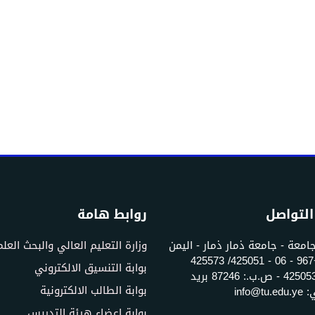
التواصل
روابط هامة
جامعة - جامعة ذمار ذمار - اليمن
وزارة التعليم العالي والبحث العل
تلفون: +967 - 06 - 425051/ 425573
بوابة التنسيق الالكتروني
فاكس: 425053 - ص.ب.: 87246 بريد
بوابة الطالب الالكترونية
info@t
بوابة اعضاء هيئة التدريس