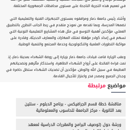
في تعميم هذه التجربة الناجحة على مستوى محافظات الجمهورية المختلفة.
وأشاد رئيس جامعة ذمار ومرافقوه بمستوى التجهيزات الفنية والتعليمية التي
تضمها المدرسة، وبما تقدمه من نموذج متقدم في ربط الجانب النظري بالتطبيق
العملي، مؤكدين أهمية التوسع في مثل هذه المشاريع التعليمية النوعية التي
تسهم في إعداد كوادر مؤهلة تمتلك المهارات والمعارف الحديثة، وقادرة على
مواكبة التطورات العلمية والتكنولوجية وخدمة المجتمع والتنمية الوطنية.
وعقب الزيارة قامت قيادات جامعة ذمار بزيارة إلى روضة الشهداء بمدينة ذمار، إذ
تمت قراءة الفاتحة على أرواح الشهداء الطاهرة، واستذكار مآثرهم وتضحياتهم
العظيمة في سبيل الله والوطن، مؤكدين أن تضحيات الشهداء ستظل حاضرة في
وجدان الجميع ومصدر فخر واعتزاز للأجيال القادمة.
مواضيع
مرتبطة
مناقشة خطة قسم الجرافيكس - برنامج الدبلوم - سنتين
بعد الثانوية - مركز الجامعة للحاسوب والمعلوماتية
ورشة حول (توصيف البرامج والمقررات الدراسية لمعهد