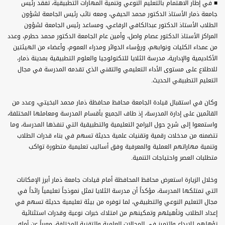
■ في إطار الاهتمام بالتعليم النوعي وتنمية المهارات التطبيقية، تفقد رئيس
جامعة ذمار الأستاذ الدكتور محمد الحيفي، ومعه نائب رئيس الجامعة لشؤون
الطلاب الأستاذ الدكتور عبدالكافي الرفاعي، ومساعد رئيس الجامعة لشؤون
المراكز الأستاذ الدكتور عصام واصل، وأمين عام الجامعة الدكتور محمد حطرم، وعدد
من عمداء الكليات ونوابهم، ورؤساء الدوائر ومدراء العموم، وأعضاء من الهيئتين
الأكاديمية والإدارية، مدرسة الثلايا للتكنولوجيا والعلوم التطبيقية بمدينة ذمار،
للاطلاع على مستوى الأداء التعليمي والتقني الذي تقدمه المدرسة في مجال
التعليم التطبيقي الحديث.
وكان في استقبال قيادة الجامعة محافظ محافظة ذمار محمد البخيتي، وعدد من
القائمين على إدارة المدرسة، إذ طاف الجميع بأقسام المدرسة ومعاملها المختلفة،
واستمعوا إلى شرح حول البرامج التعليمية والتطبيقية التي تنفذها المدرسة، وما
تتضمنه من مدخلات رقمية وتقنيات علمية حديثة تسهم في بناء قدرات الطلاب
وتنمية مهاراتهم العملية والمعرفية وفق أساليب تعليمية متطورة تواكب
متطلبات العصر واحتياجات التنمية.
وخلال الزيارة استعرض محافظ المحافظة أمام قيادات جامعة ذمار أبرز الإمكانات
التي تمتلكها المدرسة، مؤكداً أن مدرسة الثلايا تمثل نموذجاً تعليمياً رائداً في
مجال التعليم النوعي والتطبيقي، لما توفره من بيئة تعليمية حديثة تسهم في
إعداد الطلاب وتأهيلهم وتمكينهم من امتلاك خبرات نوعية وقدرات استثنائية
تؤهلهم للإبداع والتميز في المجالات العلمية والتقنية المختلفة، معبراً عن أمله