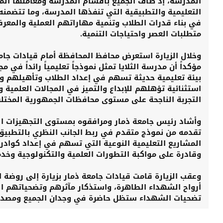
المدرسة، إذ طاف الجميع بأقسام المدرسة ومعاملها المخ
التعليمية والتطبيقية التي تنفذها المدرسة، وما تتضمن
في بناء قدرات الطلاب وتنمية مهاراتهم العملية والمعر
متطلبات العصر واحتياجات التنمية.
وخلال الزيارة استعرض محافظ المحافظة أمام قيادات جامعة
مؤكداً أن مدرسة الثلايا تمثل نموذجاً تعليمياً رائداً في 
بيئة تعليمية حديثة تسهم في إعداد الطلاب وتأهيلهم و
استثنائية تؤهلهم للإبداع والتميز في المجالات العلمية و
التجربة الناجحة على مستوى محافظات الجمهورية المختلف
وأشاد رئيس جامعة ذمار ومرافقوه بمستوى التجهيزات الف
تقدمه من نموذج متقدم في ربط الجانب النظري بالتطبي
المشاريع التعليمية النوعية التي تسهم في إعداد كوادر 
وقادرة على مواكبة التطورات العلمية والتكنولوجية وخدم
وعقب الزيارة قامت قيادات جامعة ذمار بزيارة إلى روضة ا
أرواح الشهداء الطاهرة، واستذكار مآثرهم وتضحياتهم ا
تضحيات الشهداء ستظل حاضرة في وجدان الجميع ومصدر فخ