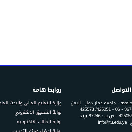
التواصل
روابط هامة
جامعة - جامعة ذمار ذمار - اليمن
وزارة التعليم العالي والبحث العل
تلفون: +967 - 06 - 425051/ 425573
بوابة التنسيق الالكتروني
فاكس: 425053 - ص.ب.: 87246 بريد
بوابة الطالب الالكترونية
info@t
بوابة اعضاء هيئة التدريس