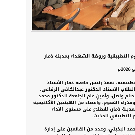
لوم التطبيقية وروضة الشهداء بمدينة ذمار
تطبيقية، تفقد رئيس جامعة ذمار الأستاذ
طلاب الأستاذ الدكتور عبدالكافي الرفاعي،
صام واصل، وأمين عام الجامعة الدكتور محمد
مدراء العموم، وأعضاء من الهيئتين الأكاديمية
بمدينة ذمار، للاطلاع على مستوى الأداء
 التطبيقي الحديث.
د البخيتي، وعدد من القائمين على إدارة