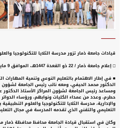
قيادات جامعة ذمار تزور مدرسة الثلايا للتكنولوجيا والع
□ إعلام جامعة ذمار / 22 ذو القعدة 1447هـ، الموافق 9 مايو 2026م
■ في إطار الاهتمام بالتعليم النوعي وتنمية المهارات ال
الدكتور محمد الحيفي، ومعه نائب رئيس الجامعة لشؤون ال
ومساعد رئيس الجامعة لشؤون المراكز الأستاذ الدكتور ع
حطرم، وعدد من عمداء الكليات ونوابهم، ورؤساء الدوائر و
والإدارية، مدرسة الثلايا للتكنولوجيا والعلوم التطبيقية 
التعليمي والتقني الذي تقدمه المدرسة في مجال التعليم
وكان في استقبال قيادة الجامعة محافظ محافظة ذمار محم