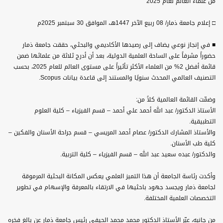
من علماء العالم لعام 2025
□ إعلام جامعة ذمار/ 08 ربيع الآخر 1447هـ، الموافق 30 سبتمبر 2025م
■ في إنجاز نوعي يضاف إلى رصيدها الأكاديمي والبحثي، حققت جامعة ذمار
حضوراً مشرفاً على الساحة العلمية الدولية، بعد أن أدرج ثلاثة من علمائها ضمن
قائمة أفضل 2% من العلماء الأكثر تأثيراً على مستوى العالم للعام 2025، بحسب
التصنيف العالمي المحدث سنويًا والمستند إلى قاعدة بيانات Scopus.
وضمّت القائمة العالمية كلاً من:
الأستاذ الدكتور/ عبد الله أحمد علي أحمد – قسم الفيزياء – كلية العلوم
التطبيقية.
والأستاذ المشارك الدكتور/ عصام أحمد المريسي – قسم جراحة الأسنان والفكين –
كلية طب الأسنان.
والدكتور/ عبده سعيد عبد الله – قسم الفيزياء – كلية التربية.
وأكدت رئاسة الجامعة أن هذا التميز العلمي يعكس المكانة البحثية المرموقة
لجامعة ذمار ويجسد جهود باحثيها في الارتقاء بالمعرفة والإسهام في تطوير
التخصصات العلمية المختلفة.
من جانبه، عبّر الأستاذ الدكتور محمد محمد الحيفي رئيس جامعة ذمار عن بالغ فخره