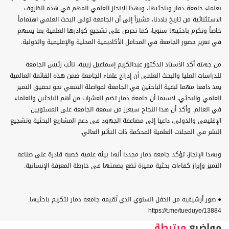
بعلماء جامعة ذمار وباحثيها، وبهذا الإنجاز العلمي المهم في هذه الظروف
الاستثنائية من تاريخ بلادنا، مشيراً إلى أن الجامعة تولي البحث العلمي اهتماماً
خاصاً وتكرم باحثيها سنويا، كما تحرص على تشجيع كوادرها العلمية بما يسهم
في تعزيز حضور الجامعة في المحافل الأكاديمية المحلية والإقليمية والدولية.
من جهته أكد الأستاذ الدكتور عبدالكريم إسماعيل زبيبة، نائب رئيس الجامعة
للدراسات العليا والبحث العلمي أن إدراج علماء الجامعة ضمن هذه القائمة العالمية
يعد دافعا مهما لبقية الباحثين في الجامعة لمواصلة السعي نحو تحقيق التميز
العلمي والبحثي، لاسيما أن جامعة ذمار تضم العشرات من أهم الباحثين والعلماء
في العالم. وأكد أن هذا النجاح سيعزز من سمعة الجامعة على المستويين
الإقليمي والدولي، داعيا إلى مضاعفة الجهود في دعم المشاريع البحثية وتشجيع
النشر في المجلات العلمية المحكمة ذات التأثير العالي.
وبهذا الإنجاز، تؤكد جامعة ذمار مجددا أنها بيئة علمية خصبة قادرة على صناعة
التميز وإبراز كفاءات بحثية مميزة تضع بصمتها في خارطة المعرفة الإنسانية.
● صور أرشيفية من الحفل السنوي الذي تُقيمه جامعة ذمار لتكريم باحثيها:
https://t.me/tueduye/13884
مواضيع
مرتبطة