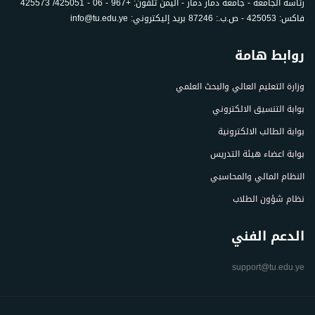
رئاسة الجامعة - جامعة ذمار ذمار - اليمن تلفون: +967 - 06 - 425051/ 425573
فاكس: 425053 - ص.ب.: 87246 بريد إليكتروني: info@tu.edu.ye
روابط هامة
وزارة التعليم العالي والبحث العلمي
بوابة التنسيق الالكتروني
بوابة الطالب الالكترونية
بوابة اعضاء هيئة التدريس
النظام المالي والمحاسبي
نظام شؤون الطلاب
الدعم الفني
support@tu.edu.ye