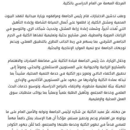
المرحلة المهمة من العام الدراسي بالكلية.
وعقب تدشين الاختبارات، قام رئيس الجامعة ومرافقوه بزيارة ميدانية لتفقد البيوت
المحمية ومشتل الكلية، إذ اطلعوا على أعمال الصيانة الشاملة وإعادة التأهيل
التي نُفذت أخيراً، وشملت إعادة زراعة المشتل، وتحديث شبكات الري، والتوسع في
الزراعات المروية والمطرية، ضمن مشاريع بحثية وتعليمية تنفذها الكلية في الحرم
الجامعي الشرقي، بما يسهم في ربط الجانب النظري بالتطبيق العملي، ويدعم
توجهات الجامعة نحو تنمية الموارد الإنتاجية والبحثية.
وخلال الزيارة، حث رئيس الجامعة قيادة الكلية على مضاعفة المبادرات والاهتمام
بالمشاريع الزراعية والحيوانية على المستويين الاستثماري والبحثي، وصولاً إلى
تحقيق الاكتفاء الذاتي وتعزيز دور الكلية في خدمة التنمية المحلية، مشيداً بما
تبذله عمادة الكلية وكوادرها من جهود على المستويين الأكاديمي والإداري
لتهيئة بيئة تعليمية متطورة، والارتقاء بالبرامج الدراسية، وتوسيع خدمات البحث
العلمي وخدمة المجتمع، وتأهيل الطلبة علمياً وعملياً بما يواكب متطلبات سوق
العمل المحلية والإقليمية.
من جهته، عبّر عميد الكلية عن شكره لرئيس الجامعة ونوابه والأمين العام على ما
يولونه من اهتمام ودعم وتحفيز مستمر، مؤكداً أن هذا الإسناد يمثل دافعاً مهماً
للمضي قدماً في تطوير الكلية وخدمة طلبتها والمجتمع، كما ثمّن جهود الكوادر