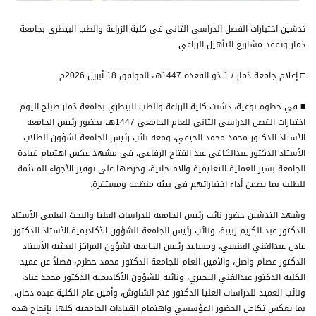
تدشين اختبارات الفصل الدراسي الثاني في كلية الزراعة والطب البيطري بجامعة
ذمار وتفقد مشاريع التأهيل الزراعي
□ إعلام جامعة ذمار / 1 ذو القعدة 1447هـ، الموافق 18 أبريل 2026م
■ في خطوة نوعية، دشنت كلية الزراعة والطب البيطري بجامعة ذمار صباح اليوم
اختبارات الفصل الدراسي الثاني للعام الجامعي 1447هـ، بحضور رئيس الجامعة
الأستاذ الدكتور محمد محمد الحيفي، ومعه نائب رئيس الجامعة لشؤون الطلاب
الأستاذ الدكتور عبدالكافي عبد الفتاح الرفاعي، في مشهد عكس اهتمام قيادة
الجامعة بسير العملية التعليمية والامتحانية، وحرصها على توفير الأجواء الملائمة
للطلبة بما يضمن أداء اختباراتهم في بيئة منظمة ومستقرة.
وشهد التدشين حضور نائب رئيس الجامعة للدراسات العليا والبحث العلمي الأستاذ
الدكتور عبد الكريم زبيبة، ونائب رئيس الجامعة للشؤون الأكاديمية الأستاذ الدكتور
عادل عبدالغني العنسي، ومساعد رئيس الجامعة لشؤون المراكز البحثية الأستاذ
الدكتور عصام واصل، والأمين العام للجامعة الدكتور محمد حطرم، فضلاً عن عميد
الكلية الدكتور عبدالغني اليحيري، ونائبه للشؤون الأكاديمية الدكتور محمد عباد،
ونائب العميد للدراسات العليا الدكتور فتح الشاوش، وأمين عام الكلية عبده دحان،
بما يعكس تكامل الحضور المؤسسي واهتمام القيادات الجامعية كلها بإنجاح هذه