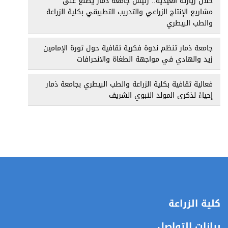
خلال زيارته العيدية.. رئيس جامعة ذمار يطلع على
مشاريع الإنتاج الزراعي والتدريب التطبيقي بكلية الزراعة
والطب البيطري
جامعة ذمار تنظم ندوة فكرية ثقافية حول ثورة الإمامين
زيد والهادي في مواجهة الطغاة والانحرافات
فعالية ثقافية بكلية الزراعة والطب البيطري بجامعة ذمار
إحياءً لذكرى المولد النبوي الشريف
كلية الزراعة
بيانات التواصل