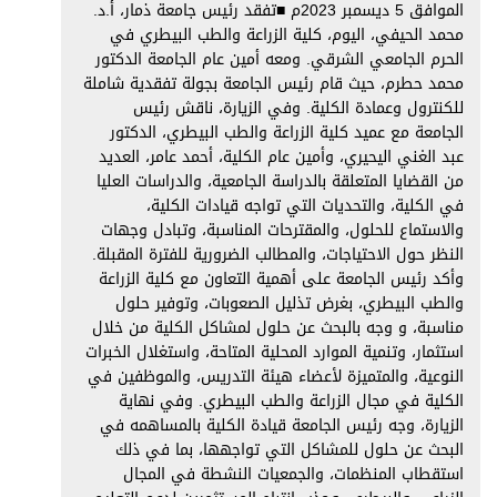
الموافق 5 ديسمبر 2023م ■تفقد رئيس جامعة ذمار، أ.د.
محمد الحيفي، اليوم، كلية الزراعة والطب البيطري في
الحرم الجامعي الشرقي. ومعه أمين عام الجامعة الدكتور
محمد حطرم، حيث قام رئيس الجامعة بجولة تفقدية شاملة
للكنترول وعمادة الكلية. وفي الزيارة، ناقش رئيس
الجامعة مع عميد كلية الزراعة والطب البيطري، الدكتور
عبد الغني اليحيري، وأمين عام الكلية، أحمد عامر، العديد
من القضايا المتعلقة بالدراسة الجامعية، والدراسات العليا
في الكلية، والتحديات التي تواجه قيادات الكلية،
والاستماع للحلول، والمقترحات المناسبة، وتبادل وجهات
النظر حول الاحتياجات، والمطالب الضرورية للفترة المقبلة.
وأكد رئيس الجامعة على أهمية التعاون مع كلية الزراعة
والطب البيطري، بغرض تذليل الصعوبات، وتوفير حلول
مناسبة، و وجه بالبحث عن حلول لمشاكل الكلية من خلال
استثمار، وتنمية الموارد المحلية المتاحة، واستغلال الخبرات
النوعية، والمتميزة لأعضاء هيئة التدريس، والموظفين في
الكلية في مجال الزراعة والطب البيطري. وفي نهاية
الزيارة، وجه رئيس الجامعة قيادة الكلية بالمساهمه في
البحث عن حلول للمشاكل التي تواجهها، بما في ذلك
استقطاب المنظمات، والجمعيات النشطة في المجال