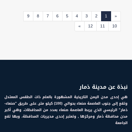
باختبارات المفاضلة للمتقدمين للتنافس على مقاعد كلية الطب البشري
يوم الأربعاء المقبل.
9
8
7
6
5
4
3
2
1
«
»
12
11
10
نبذة عن مدينة ذمار
هي إحدى مدن اليمن التاريخية المشهورة بالعلم ذات الطقس المعتدل
وتقع إلى جنوب العاصمة صنعاء بحوالي (100) كيلو متر, على طريق "صنعاء-
ذمار" الرئيسي الذي يربط العاصمة صنعاء بعدد من المحافظات. وهي أكبر
مدن محافظة ذمار ومركزها , وتعتبر إحدى مديريات المحافظة، وبها تقع
الجامعة