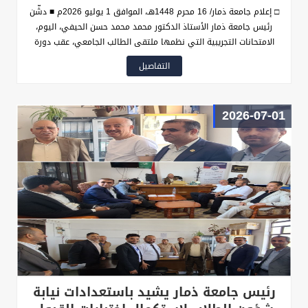
□ إعلام جامعة ذمار/ 16 محرم 1448هـ، الموافق 1 يوليو 2026م ■ دشّن
رئيس جامعة ذمار الأستاذ الدكتور محمد محمد حسن الحيفي، اليوم،
الامتحانات التجريبية التي نظمها ملتقى الطالب الجامعي، عقب دورة
التقوية المخصصة للطلبة المنسقين للالتحاق بالكليات التطبيقية، وذلك
التفاصيل
في إطار حرص الجامعة، والملتقى على دعم الطلبة وتهيئتهم لاجتياز
اختبارات القبول والمفاضلة، ورفع مستوى جاهزيتهم الأكاديمية
2026-07-01
رئيس جامعة ذمار يشيد باستعدادات نيابة