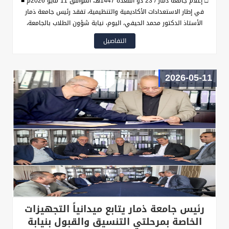
□ إعلام جامعة ذمار / 23 ذو القعدة 1447هـ، الموافق 11 مايو 2026م ■
في إطار الاستعدادات الأكاديمية والتنظيمية، تفقد رئيس جامعة ذمار
الأستاذ الدكتور محمد الحيفي، اليوم، نيابة شؤون الطلاب بالجامعة،
والتقى نائب رئيس الجامعة لشؤون الطلاب الأستاذ الدكتور عبدالكافي
التفاصيل
عبدالفتاح الرفاعي، للاطلاع على مستوى الجاهزية والترتيبات القائمة
لتدشين مرحلة القبول والمفاضلة في كليات الجامعة المختلفة، التي ستبدأ
باختبارات المفاضلة للمتقدمين للتنافس على مقاعد كلية الطب البشري
2026-05-11
يوم الأربعاء المقبل.
رئيس جامعة ذمار يتابع ميدانياً التجهيزات
الخاصة بمرحلتي التنسيق والقبول بنيابة