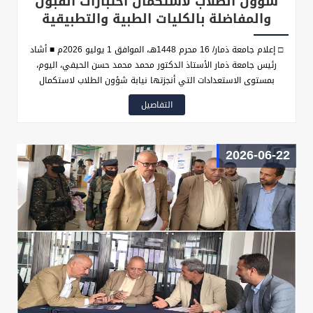
شؤون الطلاب لاستكمال اختبارات القبول
والمفاضلة بالكليات الطبية والتطبيقية
□ إعلام جامعة ذمار/ 16 محرم 1448هـ، الموافق 1 يوليو 2026م ■ أشاد
رئيس جامعة ذمار الأستاذ الدكتور محمد محمد حسن الحيفي، اليوم،
بمستوى الاستعدادات التي أنجزتها نيابة شؤون الطلاب لاستكمال
اختبارات القبول والمفاضلة للعام الجامعي الجديد في بقية الكليات الطبية
التفاصيل
والتطبيقية، وذلك خلال زيارة تفقدية أجراها إلى النيابة للاطلاع على سير
العمل والوقوف على مستوى الجاهزية الفنية والإدارية
2026-06-22