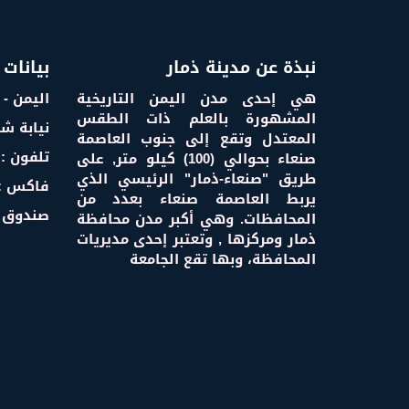
نبذة عن مدينة ذمار
بيانات 
هي إحدى مدن اليمن التاريخية
اليمن - 
المشهورة بالعلم ذات الطقس
نيابة ش
المعتدل وتقع إلى جنوب العاصمة
تلفون : 000000 6
صنعاء بحوالي (100) كيلو متر, على
طريق "صنعاء-ذمار" الرئيسي الذي
فاكس : 000000 
يربط العاصمة صنعاء بعدد من
صندوق البريد :
المحافظات. وهي أكبر مدن محافظة
ذمار ومركزها , وتعتبر إحدى مديريات
المحافظة، وبها تقع الجامعة