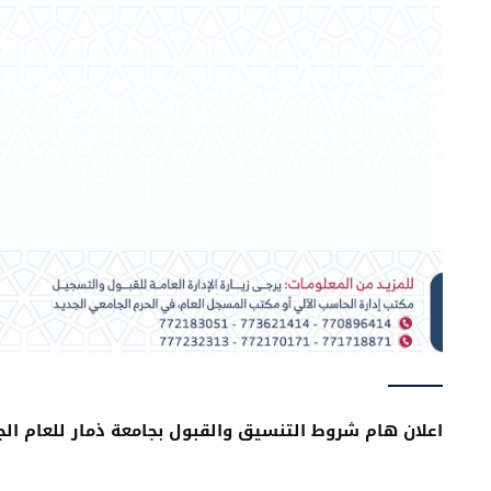
اعلان هام شروط التنسيق والقبول بجامعة ذمار للعام الجامعي 1446هـ 2024-2025م ( بالنفق