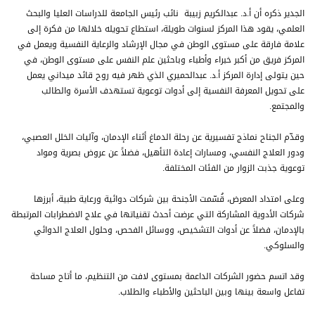
الجدير ذكره أن أ.د. عبدالكريم زبيبة نائب رئيس الجامعة للدراسات العليا والبحث
العلمي، يقود هذا المركز لسنوات طويلة، استطاع تحويله خلالها من فكرة إلى
علامة فارقة على مستوى الوطن في مجال الإرشاد والرعاية النفسية ويعمل في
المركز فريق من أكبر خبراء وأطباء وباحثين علم النفس على مستوى الوطن، في
حين يتولى إدارة المركز أ.د. عبدالحميري الذي ظهر فيه روح قائد ميداني يعمل
على تحويل المعرفة النفسية إلى أدوات توعوية تستهدف الأسرة والطالب
والمجتمع.
وقدّم الجناح نماذج تفسيرية عن رحلة الدماغ أثناء الإدمان، وآليات الخلل العصبي،
ودور العلاج النفسي، ومسارات إعادة التأهيل، فضلاً عن عروض بصرية ومواد
توعوية جذبت الزوار من الفئات المختلفة.
وعلى امتداد المعرض، قُسّمت الأجنحة بين شركات دوائية ورعاية طبية، أبرزها
شركات الأدوية المشاركة التي عرضت أحدث تقنياتها في علاج الاضطرابات المرتبطة
بالإدمان، فضلاً عن أدوات التشخيص، ووسائل الفحص، وحلول العلاج الدوائي
والسلوكي.
وقد اتسم حضور الشركات الداعمة بمستوى لافت من التنظيم، ما أتاح مساحة
تفاعل واسعة بينها وبين الباحثين والأطباء والطلاب.