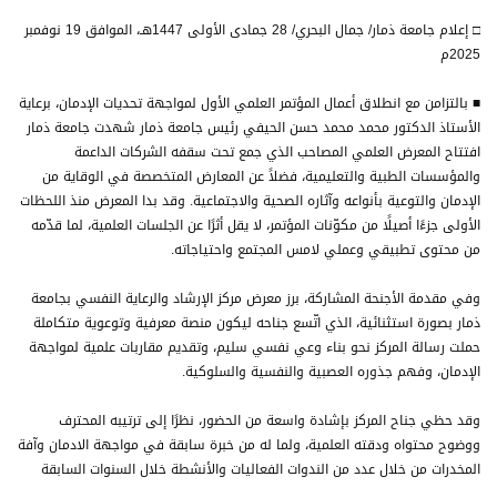
□ إعلام جامعة ذمار/ جمال البحري/ 28 جمادى الأولى 1447هـ، الموافق 19 نوفمبر
2025م
■ بالتزامن مع انطلاق أعمال المؤتمر العلمي الأول لمواجهة تحديات الإدمان، برعاية
الأستاذ الدكتور محمد محمد حسن الحيفي رئيس جامعة ذمار شهدت جامعة ذمار
افتتاح المعرض العلمي المصاحب الذي جمع تحت سقفه الشركات الداعمة
والمؤسسات الطبية والتعليمية، فضلاً عن المعارض المتخصصة في الوقاية من
الإدمان والتوعية بأنواعه وآثاره الصحية والاجتماعية. وقد بدا المعرض منذ اللحظات
الأولى جزءًا أصيلًا من مكوّنات المؤتمر، لا يقل أثرًا عن الجلسات العلمية، لما قدّمه
من محتوى تطبيقي وعملي لامس المجتمع واحتياجاته.
وفي مقدمة الأجنحة المشاركة، برز معرض مركز الإرشاد والرعاية النفسي بجامعة
ذمار بصورة استثنائية، الذي اتّسع جناحه ليكون منصة معرفية وتوعوية متكاملة
حملت رسالة المركز نحو بناء وعي نفسي سليم، وتقديم مقاربات علمية لمواجهة
الإدمان، وفهم جذوره العصبية والنفسية والسلوكية.
وقد حظي جناح المركز بإشادة واسعة من الحضور، نظرًا إلى ترتيبه المحترف
ووضوح محتواه ودقته العلمية، ولما له من خبرة سابقة في مواجهة الادمان وآفة
المخدرات من خلال عدد من الندوات الفعاليات والأنشطة خلال السنوات السابقة