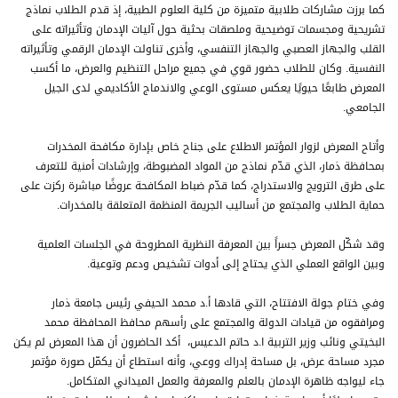
كما برزت مشاركات طلابية متميزة من كلية العلوم الطبية، إذ قدم الطلاب نماذج
تشريحية ومجسمات توضيحية وملصقات بحثية حول آليات الإدمان وتأثيراته على
القلب والجهاز العصبي والجهاز التنفسي، وأخرى تناولت الإدمان الرقمي وتأثيراته
النفسية. وكان للطلاب حضور قوي في جميع مراحل التنظيم والعرض، ما أكسب
المعرض طابعًا حيويًا يعكس مستوى الوعي والاندماج الأكاديمي لدى الجيل
الجامعي.
وأتاح المعرض لزوار المؤتمر الاطلاع على جناح خاص بإدارة مكافحة المخدرات
بمحافظة ذمار، الذي قدّم نماذج من المواد المضبوطة، وإرشادات أمنية للتعرف
على طرق الترويج والاستدراج، كما قدّم ضباط المكافحة عروضًا مباشرة ركزت على
حماية الطلاب والمجتمع من أساليب الجريمة المنظمة المتعلقة بالمخدرات.
وقد شكّل المعرض جسراً بين المعرفة النظرية المطروحة في الجلسات العلمية
وبين الواقع العملي الذي يحتاج إلى أدوات تشخيص ودعم وتوعية.
وفي ختام جولة الافتتاح، التي قادها أ.د محمد الحيفي رئيس جامعة ذمار
ومرافقوه من قيادات الدولة والمجتمع على رأسهم محافظ المحافظة محمد
البخيتي ونائب وزير التربية ا.د حاتم الدعيس، أكد الحاضرون أن هذا المعرض لم يكن
مجرد مساحة عرض، بل مساحة إدراك ووعي، وأنه استطاع أن يكمّل صورة مؤتمر
جاء ليواجه ظاهرة الإدمان بالعلم والمعرفة والعمل الميداني المتكامل.