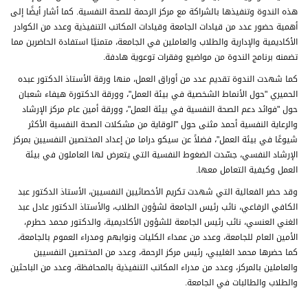
هذه الندوة وتنفيذها بالشراكة مع مركز الرحمة للصحة النفسية. كما أشار أيضًا إلى
أهمية حضور عدد من قيادات الجامعة وقيادات المكاتب التنفيذية وعدد من الكوادر
الأكاديمية والإدارية والطلاب والعاملين في الجامعة، متمنيًا استفادة الحاضرين مما
تضمنه برنامج الندوة من مواضيع وفقرات توعوية هادفة.
كما شهدت الندوة تقديم عدد من أوراق العمل، منها ورقة الأستاذ الدكتور عبده
الحميري "حول الأنماط الشخصية في بيئة العمل"، وورقة الدكتورة هيفاء شعبان
حول "فوائد دعم الصحة النفسية في بيئة العمل"، وورقة أمين عام مركز الإرشاد
والرعاية النفسية أحمد مثنى حول "الوقاية من مشكلات الصحة النفسية الأكثر
شيوعًا في بيئة العمل"، فضلاً عن سيكو دراما من إعداد المختصين النفسيين بمركز
الإرشاد النفسي، جسّدت الضغوط النفسية التي يتعرض لها العاملون في بيئة
العمل وكيفية التعامل معها.
وقد حضر الفعالية التي شهدت تكريم الأخصائيين النفسيين، الأستاذ الدكتور عبد
الكافي الرفاعي، نائب رئيس الجامعة لشؤون الطلاب، والأستاذ الدكتور عادل عبد
الغني العنسي، نائب رئيس الجامعة للشؤون الأكاديمية، والدكتور محمد حطرم،
الأمين العام للجامعة، وعدد من عمداء الكليات ونوابهم ومدراء العموم بالجامعة،
كما حضرها محمد الغليبي، رئيس مركز الرحمة، وعدد من المختصين النفسيين
والعاملين بالمركز، وعدد من مدراء المكاتب التنفيذية بالمحافظة، وعدد من الباحثين
والطلاب والطالبات في الجامعة.