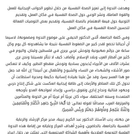
وهدفت الندوة إلى تعزيز الصحة النفسية من خلال تطوير الجوانب الإيجابية للعمل
والقوة العاملة، ونشر الوعي حول الصحة النفسية في مكان العمل، وتقديم
التوعية حول قيمة الاهتمام بالصحة النفسية، وتقديم بعض التوصيات الفعالة
لتحسين الصحة النفسية في مكان العمل.
وفي كلمة الجامعة، أثنى الدكتور الحيفي على موضوع الندوة ومضمونها، لاسيما
أن أجيالنا تخضع لقدر كبير من الضغوط النفسية نتيجة ما يشاهدونه كل يوم وكل
ساعة من جرائم صهيونية وتوحش غربي بربري في فلسطين ولبنان، واليوم في
كثير من أقطار العرب وبلاد الإسلام. وأضاف: كيف لا تتأثر نفسيتنا ونحن نرى
عشرات الآلاف من الأبرياء يُذبحون بسادية وتوحش منقطع النظير، وكيف لا تنعكس
صور الأشلاء والشهداء من النساء والشيوخ والأطفال عن أعيننا؟ إن الله قد جعل
مع هذا العسر يسرا، وقد منّ علينا بقيادة إنسانية حكيمة ومدبرة استطاعت أن
تحول كل تلك المناظر والأزمات إلى طاقة إيجابية انعكست على شكل إنتاج حربي
وجهود قتالية ونجاح إداري وتفوق دراسي، وإعداد لمواجهة العدو بأوجهه
المتعددة وسننه المختلفة، سواء كان عربيًا أم غربيًا أم من الخونة والمتآمرين
والمرتزقة العرب، مصداقًا لقوله تعالى: (يَا أَيُّهَا النَّبِيُّ جَاهِدِ الْكُفَّارَ وَالْمُنَافِقِينَ
وَاغْلُظْ عَلَيْهِمْ وَمَأْوَاهُمْ جَهَنَّمُ وَبِئْسَ الْمَصِيرُ).
من جهته، رحب الأستاذ الدكتور عبد الكريم زبيبة، مدير مركز الإرشاد والرعاية
النفسية بالجامعة، بالحاضرين، وشرح أهداف المركز وغاياته من إقامة هذه الندوة
العلمية التوعوية العلاجية وأهمية الشراكة المجتمعية التي تمثلت من خلال إعداد