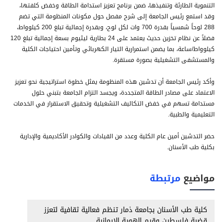
التنموية الطارئة وتنفيذها، ضمن برنامج تعزيز استدامة الطاقة وخفض كلفتها،
وقد استمع رئيس الجامعة إلى شرح مفصل حول مكونات المنظومة التي تضم
288 لوحاً شمسياً بقدرة 700 وات لكل لوح، وبقدرة إجمالية تبلغ 200 كيلوواط،
فضلاً عن نظام تخزين حديث يعتمد على 24 بطارية ليثيوم بسعة إجمالية تبلغ 120
كيلوواط/ساعة، بما يضمن استمرارية التيار الكهربائي وتأمين احتياجات الكلية
والمستشفى التشغيلية بصورة مستقرة.
وأكد رئيس الجامعة أن تدشين هذه المنظومة يمثل خطوة استراتيجية نحو تعزيز
الاعتماد على مصادر الطاقة المتجددة، ويجسد التزام الجامعة بتبني حلول
مستدامة تسهم في خفض التكاليف التشغيلية وتحقيق الاستقرار في الخدمات
التعليمية والطبية.
حضر التدشين أمين عام الكلية وعدد من القيادات والكوادر الأكاديمية والإدارية
بكلية طب الأسنان.
مواضيع
مرتبطة
كلية طب الأسنان بجامعة ذمار تنظم فعالية ثقافية لتعزز
قضية فلسطين وقيم الهوية الإيمانية