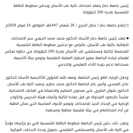
رئيس جامعة ذمار يتفقد امتحانات كلية طب الأسنان ويدشن منظومة الطاقة
الشمسية بقدرة 200 كيلوواط
□ إعلام جامعة ذمار / جمال البحري / 26 شعبان 1447هـ، الموافق 14 فبراير 2026م
■ تفقد رئيس جامعة ذمار الأستاذ الدكتور محمد محمد الحيفي سير الامتحانات
النهائية بكلية طب الأسنان، بالتزامن مع تدشين منظومة الطاقة الشمسية
المخصصة للكلية ومستشفى طب الأسنان بقدرة 200 كيلوواط، في خطوة تعكس
اهتمام قيادة الجامعة بتعزيز استقرار العملية التعليمية وتوفير بيئة أكاديمية
مستدامة تدعم جودة الأداء التعليمي والخدمي.
وخلال الزيارة، اطلع رئيس الجامعة، ومعه نائبه للشؤون الأكاديمية الأستاذ الدكتور
عادل العنسي، وأمين عام الجامعة الدكتور محمد حطرم، وعميد كلية طب الأسنان
الدكتور نشوان الطيري، على مستوى التنظيم والانضباط في القاعات الامتحانية،
مشيداً بالجهود المبذولة من قبل عمادة الكلية وأعضاء هيئة التدريس والكوادر
الإدارية في الإعداد الجيد للامتحانات وتوفير الأجواء المناسبة التي تمكن الطلبة
من أداء امتحاناتهم في بيئة تعليمية منظمة ومستقرة.
وعقب ذلك، دشن رئيس الجامعة منظومة الطاقة الشمسية التي تم تركيبها مؤخراً
في كلية طب الأسنان والمستشفى التعليمي، بتمويل وحدة التدخلات المركزية