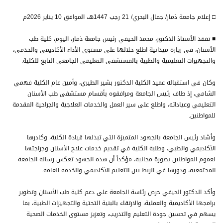
□ إعلام جامعة ذمار/ جمال البحري/ 21 رجب 1447هـ، الموافق 10 يناير 2026م
■ تفقد الأستاذ الدكتور، محمد الحيفي رئيس جامعة ذمار، اليوم، كلية طب
الأسنان، في زيارة ميدانية اطلع خلالها على مستوى الأداء الأكاديمي والخدمي،
والتجهيزات التعليمية والطبية بالمستشفى التعليمي الجامعي التابع للكلية.
وكان في استقباله عميد الكلية الدكتور بشير الطيري، وأمين عام الكلية فهمي
الشامي، إذ طاف رئيس الجامعة ومرافقوه بأقسام مستشفى طب الأسنان
التعليمي وعياداته، واطلع على سير العمل والخدمات العلاجية والجراحية المقدمة
للمواطنين.
وأشاد رئيس الجامعة بالجهود المتميزة التي تبذلها قيادة الكلية، وكادرها
الأكاديمي والطبي، وطلبة الكلية في تقديم خدمات علاج الأسنان وجراجتها
لعموم المواطنين بصورة مجانية، مؤكداً أن هذه الجهود تعكس رسالة الجامعة
المجتمعية، ودورها في الربط بين التعليم الأكاديمي والخدمة العامة.
وأكد الدكتور الحيفي حرص رئاسة الجامعة على دعم كلية طب الأسنان وتطوير
برامجها الأكاديمية والعملية، والارتقاء بالبنية التحتية والتجهيزات الطبية، بما
يسهم في تحسين جودة التعليم والتدريب، وتعزيز مستوى الخدمات الصحية