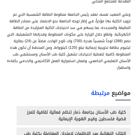
المقدمة للمجتمع المحلي.
وعلى الصعيد نفسه، تفقد رئيس الجامعة منظومة الطاقة الشمسية التي تم
تزويد الكلية بها مؤخراً، في إطار توجه الجامعة نحو الاعتماد على مصادر الطاقة
النظيفة والمتجددة، بما يسهم في سد احتياجات الكلية المتزايدة من الطاقة
الكهربائية. واطلع خلال الزيارة على مكونات المنظومة وقدراتها التشغيلية، التي
تضم (288) لوحاً شمسياً بقدرة (700) وات للوح الواحد، فضلاً عن (24) بطارية
ليثيوم بطاقة تخزينية إجمالية تبلغ (120) كيلوواط، ومن المخطط أن تكون هذه
المنظومة كافية لتغطية احتياجات تشغيل كلية طب الأسنان ومستشفى طب
الأسنان التعليمي الجامعي، وضمان استمرارية العمل الأكاديمي والخدمي بكفاءة
واستقرار.
مواضيع
مرتبطة
كلية طب الأسنان بجامعة ذمار تنظم فعالية ثقافية لتعزز
قضية فلسطين وقيم الهوية الإيمانية
النتائج النهائية بعد التظلمات لامتحان المفاضلة بكلية طب