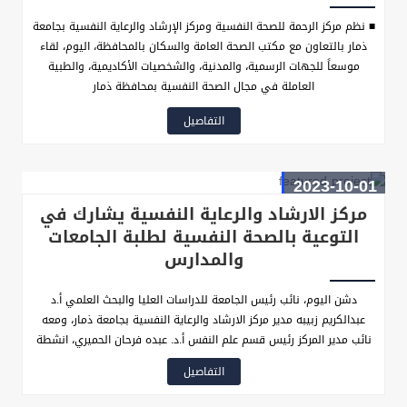
■ نظم مركز الرحمة للصحة النفسية ومركز الإرشاد والرعاية النفسية بجامعة
ذمار بالتعاون مع مكتب الصحة العامة والسكان بالمحافظة، اليوم، لقاء
موسعاً للجهات الرسمية، والمدنية، والشخصيات الأكاديمية، والطبية
العاملة في مجال الصحة النفسية بمحافظة ذمار
التفاصيل
2023-10-01
مركز الارشاد والرعاية النفسية يشارك في
التوعية بالصحة النفسية لطلبة الجامعات
والمدارس
دشن اليوم، نائب رئيس الجامعة للدراسات العليا والبحث العلمي أ.د
عبدالكريم زبيبه مدير مركز الارشاد والرعاية النفسية بجامعة ذمار، ومعه
نائب مدير المركز رئيس قسم علم النفس أ.د. عبده فرحان الحميري، انشطة
المركز بالتزامن مع، فعاليات اليوم العالمي للصحة النفسية الموافق ١٠
التفاصيل
اكتوبر من كل عام، تضمنت هذه الأنشطة زيارة المخيم الطبي النفسي
المجاني الذي يقيمة في مستشفى السعادة للصحة النفسية بذمار