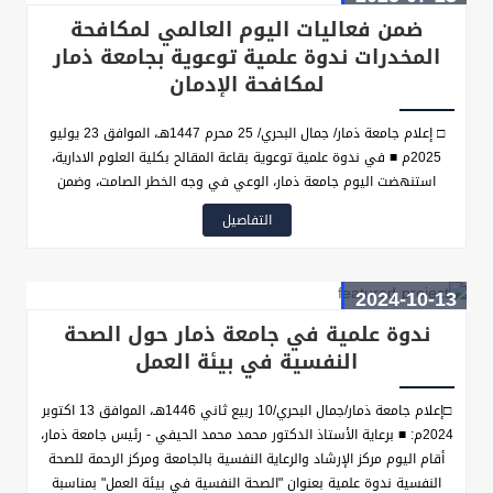
تطبيقي وعملي لامس المجتمع واحتياجاته.
ضمن فعاليات اليوم العالمي لمكافحة
المخدرات ندوة علمية توعوية بجامعة ذمار
لمكافحة الإدمان
□ إعلام جامعة ذمار/ جمال البحري/ 25 محرم 1447هـ، الموافق 23 يوليو
2025م ■ في ندوة علمية توعوية بقاعة المقالح بكلية العلوم الادارية،
استنهضت اليوم جامعة ذمار، الوعي في وجه الخطر الصامت، وضمن
معركة المصير، وضمن فعاليات اليوم العالمي لمكافحة المخدرات، وتحت
التفاصيل
عنوان: "بالتوعية نحصّن الأجيال ونبني وطناً خالياً من الإدمان"، برعاية من
الأستاذ الدكتور محمد الحيفي رئيس الجامعة، نضم مركز الإرشاد
والرعايةالنفسية وبحضور رسمي وأكاديمي واسع، جمع بين قيادات الجامعة
2024-10-13
وعدد من مسؤولي المكاتب التنفيذية، ونخبة من أعضاء هيئة التدريس،
والأطباء وقيادات من المحافظة وشرطة مكافحة المخدرات بالمحافظة
ندوة علمية في جامعة ذمار حول الصحة
وطلبة الجامعة.
النفسية في بيئة العمل
□إعلام جامعة ذمار/جمال البحري/10 ربيع ثاني 1446هـ، الموافق 13 اكتوبر
2024م: ■ برعاية الأستاذ الدكتور محمد محمد الحيفي - رئيس جامعة ذمار،
أقام اليوم مركز الإرشاد والرعاية النفسية بالجامعة ومركز الرحمة للصحة
النفسية ندوة علمية بعنوان "الصحة النفسية في بيئة العمل" بمناسبة