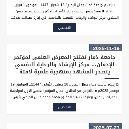
□ إعلام جامعة ذمار/ جمال البحري/ 13 شعبان 1447، الموافق 1 فبراير
2026 ■ تفقد رئيس جامعة ذمار، الأستاذ الدكتور محمد محمد حسن
الحيفي، مركز الإرشاد والرعاية النفسية بالجامعة، في زيارة ميدانية هدفت
إلى الاطلاع على سير العمل والبرامج التنفيذية المدرجة ضمن أنشطة
التفاصيل
المركز، ومراجعة التقرير السنوي لأعماله للعام 2025.
2025-11-19
جامعة ذمار تفتتح المعرض العلمي لمؤتمر
الإدمان… مركز الإرشاد والرعاية النفسي
يتصدر المشهد بمنهجية علمية لافتة
□ إعلام جامعة ذمار/ جمال البحري/ 28 جمادى الأولى 1447هـ، الموافق 19
نوفمبر 2025م ■ بالتزامن مع انطلاق أعمال المؤتمر العلمي الأول لمواجهة
تحديات الإدمان، برعاية الأستاذ الدكتور محمد محمد حسن الحيفي رئيس
جامعة ذمار شهدت جامعة ذمار افتتاح المعرض العلمي المصاحب الذي
التفاصيل
جمع تحت سقفه الشركات الداعمة والمؤسسات الطبية والتعليمية، فضلاً
عن المعارض المتخصصة في الوقاية من الإدمان والتوعية بأنواعه وآثاره
الصحية والاجتماعية. وقد بدا المعرض منذ اللحظات الأولى جزءًا أصيلًا من
2025-07-23
مكوّنات المؤتمر، لا يقل أثرًا عن الجلسات العلمية، لما قدّمه من محتوى