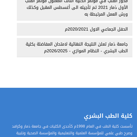
محور القلب في مؤتمر الكلية الثالث المعنون مؤتمر القلب
الأول ذمار 2021 تم تأجيله الى أغسطس المقبل وكذلك
ورش العمل المرتبطة به
الحفل الجماعي الاول 2020/2021م
جامعة ذمار تعلن النتيجة النهائية لامتحان المفاضلة بكلية
الطب البشري - النظام الموازي - 2026/2025م
كلية الطب البشري
تأسست كلية الطب في العام 1998م كأحدى الكليات في جامعة ذمار وكرافد
وصرح طبي علمي للمؤسسة العلمية والتعليمية والمؤسسة الصحية وتلبية