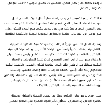
□ إعلام جامعة ذمار/ جمال البحري/ الخميس 29 جمادى الأولى 1447هـ، الموافق
20 نوفمبر 2025م
■ اختتمت اليوم الخميس في رحاب جامعة ذمار، أعمال المؤتمر العلمي الأول
لمواجهة تحديات الإدمان، الذي أقيم برعاية كريمة من الأستاذ الدكتور محمد محمد
حسن الحيفي رئيس جامعة ذمار في حفل مهيب عكس حجم الجهد المبذول على
مدى يومين من الفعاليات العلمية والمعارض التوعوية النوعية والأنشطة الطلابية.
وقد جاء الحفل الختامي تتويجاً لمرحلة ناجحة توحدت فيها الجهود الأكاديمية
والتنظيمية، وشهد حضوراً واسعاً من القيادات الأكاديمية والشخصيات الرسمية
والباحثين والطلاب، بمشاركة الأستاذ الدكتور محمد الضلعي رئيس جامعة عمران،
وا.د.فؤاد حسن عبد الرزاق المدير التنفيذي لمركز تقنية المعلومات، والأستاذ
الدكتور عبدالكافي الرفاعي نائب رئيس الجامعة لشؤون الطلاب، والأستاذ الدكتور
عبدالكريم زبيبة نائب رئيس الجامعة للدراسات العليا والبحث العلمي، والأستاذ
الدكتور عادل عبد الغني العنسي نائب رئيس الجامعة للشئون الأكاديمية، والدكتور
محمد حطرم الأمين العام للجامعة، فضلاً عن عدد من عمداء الكليات ونوابهم
ورؤساء الأقسام العلمية والعلماء والباحثين والشركات.
وعلى مدى يومين تناول المؤتمر جملة من القضايا العلمية والبحثية المرتبطة
بظاهرة الإدمان، إذ استعرض الباحثون تأثير المواد المخدرة على الجهاز العصبي