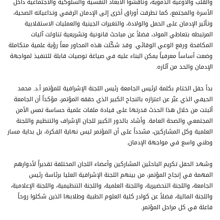
والقلب والأوعية الدموية، وناقشوا الأبعاد النفسية والسلوكية والاجتماعية داخل
الأسرة والمجتمع، كما تطرقت أوراق أخرى إلى الإدمان الرقمي وتداعياته الصحية،
وتأثير الإدمان على الحمل والولادة، والتغيرات الجينية والعمليات الاستقلابية
المرتبطه بتعاطي المواد، فضلاً عن مباحث قانونية وتشريعية تناولت آليات
المكافحة ورفع الوعي الوقائي. وقد شكّلت هذه المحاور معاً رؤية علمية متكاملة
وضعت أساساً معرفياً يمكن البناء عليه في صياغة توصيات قابلة للتنفيذ لمواجهة
الإدمان والحد من آثاره.
بدأ حفل الختام بكلمة لرئيس الجامعة رئيس اللجنة الإشرافية للمؤتمر أ.د. محمد
الحيفي الذي عبّر عن اعتزازه بالنجاح الكبير الذي حققه المؤتمر، مؤكداً أن الجامعة
أثبتت من خلال هذا الحدث قدرتها على قيادة ملفات علمية حساسة تمس الأمن
المجتمعي والصحة العامة. وأشاد بالدور الكبير للجان الإشراف والتنظيم واللجنة
العلمية وكل المشاركين، مشدداً على أن المؤتمر ليس نهاية الفكرة، بل بداية مسار
وطني واسع في مواجهة الإدمان.
وشهد الحفل تكريم الباحثين المشاركين وأعضاء اللجان المختلفة تقديراً لأدوارهم
المهمة في إنجاح المؤتمر، من بينهم اللجنة الإشرافية العليا برئاسة رئيس
الجامعة، واللجنة التحضيرية، واللجنة العلمية، واللجنة التنظيمية، واللجنة الإعلامية،
واللجنة المالية، فضلاً عن كوادر كلية العلوم الطبية وطلابها الذين شكلوا روحاً
فاعلة في كل مراحل المؤتمر.