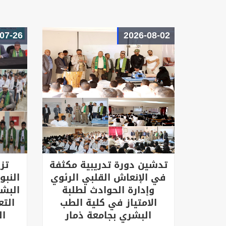
07-26
2026-08-02
تدشين دورة تدريبية مكثفة
تز
في الإنعاش القلبي الرئوي
النبو
وإدارة الحوادث لطلبة
البش
الامتياز في كلية الطب
التع
البشري بجامعة ذمار
ال