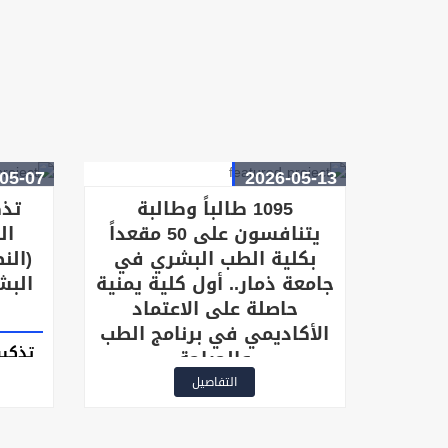
تعليمية جديدة تواصل خلالها
والتس
الكلية أداء رسالتها في إعداد
الكوادر الطبية المؤهلة وتعزيز
زيارة
مسارات التعليم الطبي والبحث
العلمي
05-07
2026-05-13
1095 طالباً وطالبة
تذك
يتنافسون على 50 مقعداً
ال
بكلية الطب البشري في
(الن
جامعة ذمار.. أول كلية يمنية
البش
حاصلة على الاعتماد
الأكاديمي في برنامج الطب
تذكير
والجراحة
والقبو
التفاصيل
الطب 
■ في مشهد أكاديمي كبير
يعكس روح التميز والتنافس
وآ
العلمي، دشّن رئيس جامعة ذمار