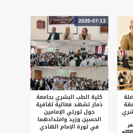
2026-07-13
ضلة
كلية الطب البشري بجامعة
فقة
ذمار تشهد فعالية ثقافية
شري
حول ثورتي الإمامين
الحسين وزيد وامتدادهما
 ذمار | 9 صفر
في ثورة الإمام الهادي
1448هـ، الموافق 23 يوليو 2026م