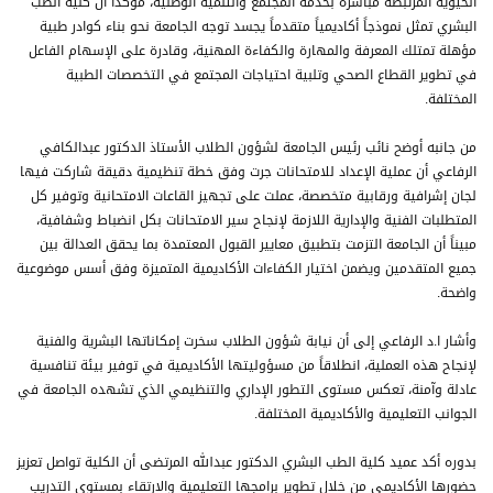
الحيوية المرتبطة مباشرة بخدمة المجتمع والتنمية الوطنية، مؤكداً أن كلية الطب
البشري تمثل نموذجاً أكاديمياً متقدماً يجسد توجه الجامعة نحو بناء كوادر طبية
مؤهلة تمتلك المعرفة والمهارة والكفاءة المهنية، وقادرة على الإسهام الفاعل
في تطوير القطاع الصحي وتلبية احتياجات المجتمع في التخصصات الطبية
المختلفة.
من جانبه أوضح نائب رئيس الجامعة لشؤون الطلاب الأستاذ الدكتور عبدالكافي
الرفاعي أن عملية الإعداد للامتحانات جرت وفق خطة تنظيمية دقيقة شاركت فيها
لجان إشرافية ورقابية متخصصة، عملت على تجهيز القاعات الامتحانية وتوفير كل
المتطلبات الفنية والإدارية اللازمة لإنجاح سير الامتحانات بكل انضباط وشفافية،
مبيناً أن الجامعة التزمت بتطبيق معايير القبول المعتمدة بما يحقق العدالة بين
جميع المتقدمين ويضمن اختيار الكفاءات الأكاديمية المتميزة وفق أسس موضوعية
واضحة.
وأشار ا.د الرفاعي إلى أن نيابة شؤون الطلاب سخرت إمكاناتها البشرية والفنية
لإنجاح هذه العملية، انطلاقاً من مسؤوليتها الأكاديمية في توفير بيئة تنافسية
عادلة وآمنة، تعكس مستوى التطور الإداري والتنظيمي الذي تشهده الجامعة في
الجوانب التعليمية والأكاديمية المختلفة.
بدوره أكد عميد كلية الطب البشري الدكتور عبدالله المرتضى أن الكلية تواصل تعزيز
حضورها الأكاديمي من خلال تطوير برامجها التعليمية والارتقاء بمستوى التدريب