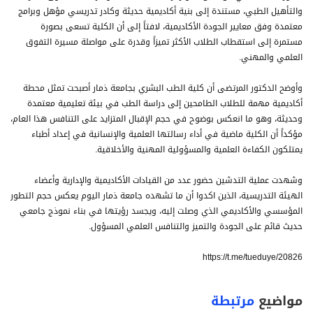
والتأهيل الطبي، مستندة إلى بنية أكاديمية حديثة وكادر تدريسي مؤهل وبرامج
معتمدة وفق معايير الجودة الأكاديمية، لافتاً إلى أن الكلية تسعى بصورة
مستمرة إلى استقطاب الطلاب الأكثر تميزاً وقدرة على مواصلة مسيرة التفوق
العلمي والمهني.
وأوضح الدكتور المرتضى أن كلية الطب البشري بجامعة ذمار أصبحت تمثل محطة
أكاديمية مهمة للطلاب الطامحين إلى دراسة الطب في بيئة تعليمية معتمدة
وحديثة، وهو ما انعكس بوضوح في حجم الإقبال المتزايد على التنافس هذا العام،
مؤكداً أن الكلية ماضية في أداء رسالتها العلمية والإنسانية في إعداد أطباء
يمتلكون الكفاءة العلمية والمسؤولية المهنية والأخلاقية.
وشهدت عملية التدشين حضور عدد من القيادات الأكاديمية والإدارية وأعضاء
الهيئة التدريسية، الذين اكدوا أن ما تشهده جامعة ذمار اليوم يعكس حجم التطور
المؤسسي والأكاديمي الذي وصلت إليه، ويجسد رؤيتها في بناء نموذج جامعي
حديث قائم على الجودة والتميز والتنافس العلمي المسؤول.
https://t.me/tueduye/20826
مواضيع
مرتبطة