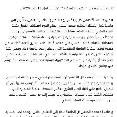
□ إعلام جامعة ذمار / 25 ذو القعدة 1447هـ، الموافق 13 مايو 2026م
■ في مشهد أكاديمي كبير يعكس روح التميز والتنافس العلمي، دشّن رئيس
جامعة ذمار الأستاذ الدكتور محمد الحيفي صباح اليوم امتحانات القبول بكلية
الطب البشري بالنظام العام، بمشاركة 1090 طالباً وطالبة يتنافسون على 50
مقعداً دراسياً، ضمن ترتيبات تنظيمية وأكاديمية واسعة شملت 16 قاعة مجهزة
لامتحانات المفاضلة للمتنافسين على مقاعد كلية الطب البشري للعام 1448هـ في
خطوة تؤكد المكانة العلمية المتقدمة التي وصلت إليها جامعة ذمار، وحجم الثقة
المتزايدة التي تحظى بها برامجها الأكاديمية، وفي مقدمتها كلية الطب البشري
التي تعد أول كلية على مستوى الجمهورية اليمنية تحصل على الاعتماد الأكاديمي
في برنامج الطب والجراحة.
وأكد رئيس الجامعة خلال التدشين أن جامعة ذمار تمضي بخطى ثابتة نحو ترسيخ
بيئة تعليمية حديثة تستند إلى معايير الجودة والاعتماد الأكاديمي، مشيراً إلى أن
الإقبال الكبير على كلية الطب البشري يعكس السمعة العلمية المتميزة التي
حققتها الكلية خلال السنوات الماضية، وما وصلت إليه من حضور أكاديمي لافت
على مستوى مؤسسات التعليم العالي.
وأضاف ا.د.محمد الحيفي أن الجامعة تنظر إلى التعليم الطبي بوصفه أحد المسارات