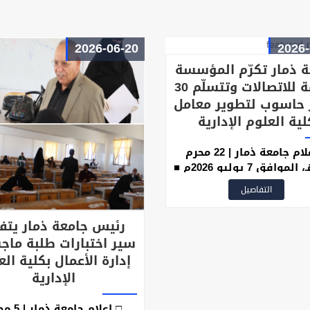
2026-06-20
2026-
 ذمار تكرّم المؤسسة
العامة للاتصالات وتتسلّم 30
 حاسوب لتطوير معامل
لية العلوم الإدارية
□ إعلام جامعة ذمار | 22 محرم
1448هـ، الموافق 7 يوليو 2026م ■
جامعة ذمار، اليوم، قيادات
التفاصيل
لمؤسسة العامة للاتصالات
ية، تقديراً لإسهامهم في
رئيس جامعة ذمار يتف
يز الشراكة والتعاون مع
سير اختبارات طلبة ماج
ة ودعم العملية التعليمية،
إدارة الأعمال بكلية الع
 بالتزامن مع تسليم كلية
العلوم الإدارية (30) جهاز حاسوب
الإدارية
 لتحديث معمل الحاسوب
بالكلية
□ إعلام جامعة 