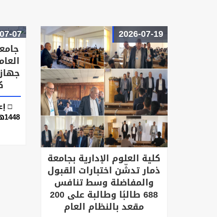
07-07
2026-07-19
جامعة
جهاز
ك
كرّمت 
من ا
اليمن
كلية العلوم الإدارية بجامعة
تعز
ذمار تدشّن اختبارات القبول
الجامع
والمفاضلة وسط تنافس
وذلك
688 طالبًا وطالبة على 200
حديث
مقعد بالنظام العام