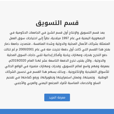
قسم التسويق
يعد قسم التسويق والإنتاج أول قسم انشئ في الجامعات الحكومية في
الجمهورية اليمنية في عام 1997 ميلادية، نظراً إلى احتياجات سوق العمل
المتمثلة بشركات الأعمال المحلية والدولية وشدة المنافسة ، فتصدرت جامعة ذمار
بفتح هذا القسم التي كانت أول دفعة تخرجت منه في عام 2000/2001 م ثم تتالت
دفع التخرج بقدرات ومهارات ريادية وأفكار إبداعية تلبي حاجات السوق المحلية
والدولية ، والآن يقترب تخرج الدفعة التاسعة عشر لهذا العام 2019/2020م،
بمعرفة وفهم واسع لعالم التسويق، وقدرات ومهارات متميزة في الواقع الحالي
للأسواق التقليدية والإلكترونية ، وبذلك يسهم هذا القسم في تحسين الشركات
الوطنية وتنميتها، وضمان استمراريتها وتطويراتها، ورفع كفاءتها في تقديم
السلع والخدمات المناسبة لأفراد المجتمع اليمني والعربي والأجنبي.
معرفة المزيد