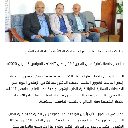
قيادات جامعة ذمار تتابع سير الامتحانات النهائية بكلية الطب البشري
□ إعلام جامعة ذمار / جمال البحري / 19 رمضان 1447هـ، الموافق 8 مارس 2026م
■ برعاية رئيس جامعة ذمار الأستاذ الدكتور محمد محمد حسن الحيفي، تفقد نائب
رئيس الجامعة لشؤون الطلاب الأستاذ الدكتور عبدالكافي الرفاعي اليوم سير
الامتحانات النهائية لطلبة كلية الطب البشري بجامعة ذمار للعام الجامعي 1447هـ،
وذلك في إطار حرص قيادة الجامعة على متابعة العملية التعليمية والامتحانية
وضمان تنفيذها وفق اللوائح والأنظمة الجامعية المعتمدة.
وكان في استقبال نائب رئيس الجامعة لدى وصوله إلى الكلية عميد كلية الطب
البشري الدكتور عبدالله المرتضى، ونائب العميد لشؤون الطلاب الدكتور عبدالاله
الأضرعي، فضلاً عن عدد من قيادات الكلية وكوادرها الأكاديمية والإدارية، حيث