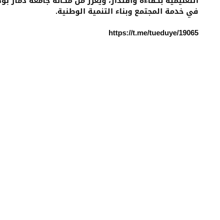
التعليمية بكفاءة واقتدار، ويعزز من مكانة جامعة ذمار 
في خدمة المجتمع وبناء التنمية الوطنية.
https://t.me/tueduye/19065