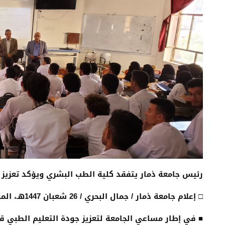
رئيس جامعة ذمار يتفقد كلية الطب البشري ويؤكد تعزيز ج
□ إعلام جامعة ذمار / جمال البحري / 26 شعبان 1447هـ، الموافق 14 فبراير 2026م
■ في إطار مساعي الجامعة لتعزيز جودة التعليم الطبي ق