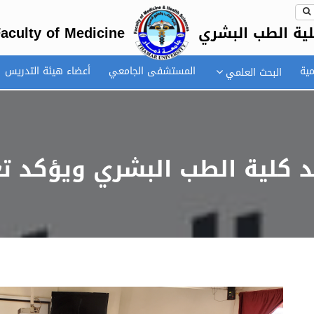
ية الطب البشري
aculty of Medicine
مية
المستشفى الجامعي
أعضاء هيئة التدريس
البحث العلمي
 كلية الطب البشري ويؤكد تع