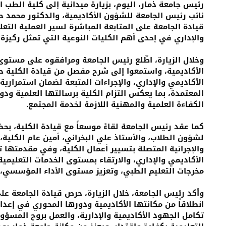
رئيس جامعة ذمار، اليوم، بزيارة ميدانية إلى كلية الطب 
نائب رئيس الجامعة للشؤون الأكاديمية، والدكتور محمد 
قيادة الجامعة على المتابعة المباشرة لسير العملية التعل
والإداري في إحدى أهم الكليات النوعية التي تمثل ركيزة 
وخلال الزيارة، اطّلع رئيس الجامعة ومرافقوه على مستوى ا
الأكاديمية، واستمعوا إلى شرح مفصل من قيادة الكلية حو
الأكاديمي والإداري، والإجراءات المتبعة لضمان استمرارية ا
المعتمدة، بما يعكس التزام الكلية برسالتها العلمية ود
الكفاءة العلمية والمهنية اللازمة لخدمة المجتمع.
كما عقد رئيس الجامعة لقاءً موسعاً مع قيادة الكلية، بحض
لشؤون الطلاب، والأستاذ علي البخراني، أمين عام الكلية،
والإجرائية المتصلة بتسيير أعمال الكلية، وفي مقدمتها تطو
الأكاديمي والإداري، والارتقاء بمستوى الخدمات التعليم
مخرجات التعليم الطبي، وتعزيز مستوى الأداء المؤسسي، و
وأكد رئيس الجامعة، خلال الزيارة، حرص قيادة الجامعة عل
انطلاقاً من مكانتها الأكاديمية ودورها المحوري في إعدا
تكامل الجهود الأكاديمية والإدارية، والعمل بروح المسؤ