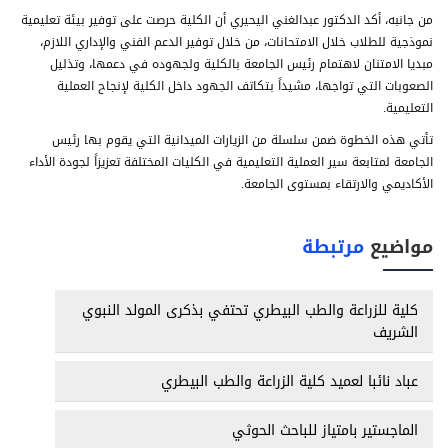
من جانبه، أكد الدكتور عبدالغني اليحيري أن الكلية حرصت على توفير بيئة تعليمية
نموذجية للطلاب خلال الامتحانات، من خلال توفير الدعم الفني والإداري اللازم،
مبديا الامتنان لاهتمام رئيس الجامعة بالكلية ولجهوده في دعمها، وتذليل
الصعوبات التي تواجها، مشيداً بتكاتف الجهود داخل الكلية لإنجاح العملية
التعليمية.
تأتي هذه الخطوة ضمن سلسلة من الزيارات الميدانية التي يقوم بها رئيس
الجامعة لمتابعة سير العملية التعليمية في الكليات المختلفة تعزيزاً لجودة الأداء
الأكاديمي والارتقاء بمستوى الجامعة.
مواضيع
مرتبطة
كلية للزراعة والطب البيطري تحتفي بذكرى المولد النبوي
الشريف
عباد نائبا لعميد كلية الزراعة والطب البيطري
الماجستير بامتياز للباحث الحوثي