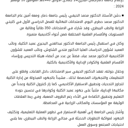
□إعلام جامعة ذمار/جمال البحري/14 جمادى الأولى 1446هـ الموافق 16 نوفمبر
2024 :
■ دشن الأستاذ الدكتور محمد الحيفي، رئيس جامعة ذمار، ومعه أمين عام الجامعة
الدكتور محمد حطرم، اليوم، الامتحانات النهائية للفصل الدراسي الأول في كليتي
الزراعة والطب البيطري، وقد شارك في الامتحانات 350 طالباً وطالبة من
المستويات والأقسام العلمية المختلفة ضمن أجواء أكاديمية متميزة.
وكان في استقبال رئيس الجامعة الدكتور عبدالغني اليحيري عميد الكلية، ونائب
العميد لشؤون الدراسات العليا الدكتور فتحي الشاوش، ونائب العميد للشؤون
الأكاديمية الدكتور محمد عباد، فضلاً عن عدد من أعضاء هيئة التدريس ورؤساء
الأقسام العلمية والكوادر الإدارية والأكاديمية بالكلية.
وخلال جولته، تفقد الدكتور الحيفي سير الامتحانات داخل القاعات، واطلع على
التنظيمات والتجهيزات المخصصة لذلك ، مشيداً بالجهود المبذولة من إدارة الكلية
لتجاوز التحديات وتحقيق الاستقرار الأكاديمي، كما زار كنترول الكلية وعدداً من
مكاتبها الإدارية، مثنياً على جهود عميد الكلية وكوادرها في تحسين جودة
التعليم وتحقيق الكفاءة في الأداء رغم الظروف الصعبة، وفي ربط العلاقات
الوثيقة مع المؤسسات والمكاتب الزراعية في المحافظة.
وأشار رئيس الجامعة إلى أهمية الاستمرار في تطوير العملية التعليمية، وتكثيف
الجهود لمواكبة التطورات الحديثة في مجالي الزراعة والطب البيطري، بما يلبي
احتياجات المجتمع وسوق العمل.