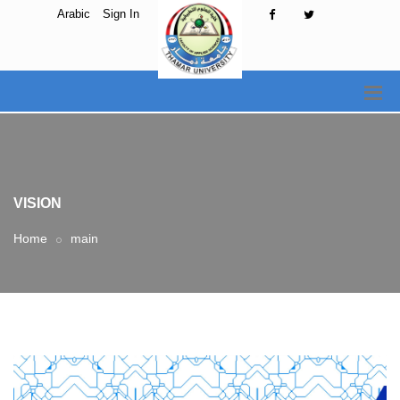
Arabic
Sign In
VISION
Home
main