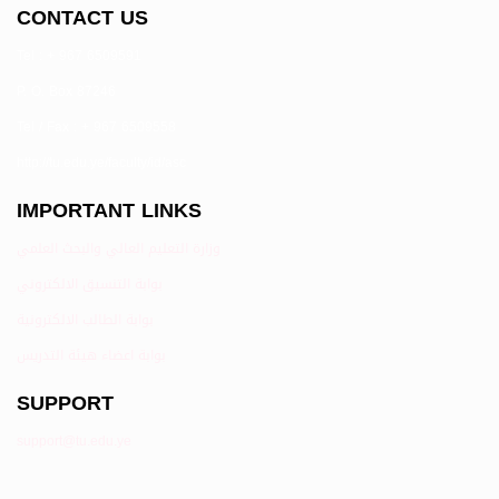
CONTACT US
Tel : + 967 6509591
P. O. Box 87246
Tel / Fax : + 967 6509558
http://tu.edu.ye/faculty/id/asc
IMPORTANT LINKS
وزارة التعليم العالي والبحث العلمي
بوابة التنسيق الالكتروني
بوابة الطالب الالكترونية
بوابة اعضاء هيئة التدريس
SUPPORT
support@tu.edu.ye