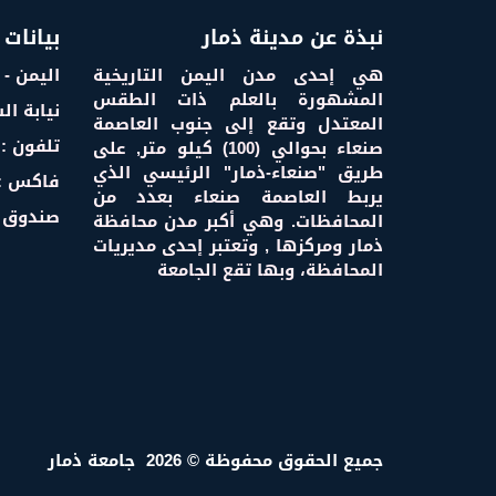
نبذة عن مدينة ذمار
بيانات 
هي إحدى مدن اليمن التاريخية
اليمن - 
المشهورة بالعلم ذات الطقس
نيابة ال
المعتدل وتقع إلى جنوب العاصمة
تلفون :
صنعاء بحوالي (100) كيلو متر, على
طريق "صنعاء-ذمار" الرئيسي الذي
فاكس :
يربط العاصمة صنعاء بعدد من
صندوق ا
المحافظات. وهي أكبر مدن محافظة
ذمار ومركزها , وتعتبر إحدى مديريات
المحافظة، وبها تقع الجامعة
جميع الحقوق محفوظة ©
2026
جامعة ذمار