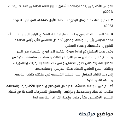
المجلس الأكاديمي يعقد اجتماعه الشهري الرابع للعام الجامعي 1445هـ _2023
/2024م
□ إعلام جامعة ذمار/ جمال البحري/ 18 جماد الأول 1445هـ، الموافق 31 نوفمبر
2023م:
■ عقد المجلس الأكاديمي بجامعة ذمار اجتماعه الشهري الرابع، اليوم، برئاسة أ.د.
محمد الحيفي رئيس الجامعة، وحضور أ.د عادل العنسي نائب رئيس الجامعة
للشؤون الأكاديمية، وأعضاء المجلس.
وفي بداية الاجتماع تم قراءة سورة الفاتحة الى ارواح الشهداء في اليمن
وفلسطين ثم استعراض محضر الاجتماع الثالث واعتماده، ومناقشة العديد من
القضايا المدرجة ضمن جدول الأعمال، وهي ذات الصلة بالترقيات، والتسويات،
وطلبات التفرغ العلمي لأعضاء هيئة التدريس، ومساعديهم.
إلى ذلك ناقش الاجتماع سير العملية التعليمية في مختلف كليات الجامعة،
ومعاهدها، ومراكزها.
كما تم في الاجتماع مناقشة العديد من المواضيع والقضايا الأكاديمية، والمتعلقة
بكليات الجامعة، ومعاهدها، ومراكزها، والاستماع للمقترحات المقدمة من أعضاء
المجلس الأكاديمي بشأن حلها، وإصدار القرارات المناسبة لها.
مواضيع
مرتبطة