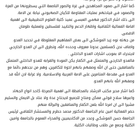
كما اشار الى صمود المجاهدين في غزة والصور الناصعة التي يسطرونها من العزة
والصمود في قيادتهم عمليات المقاومة للكيان الصهيوني نيابة عن الامة.
الى ذلك اشار الدكتور فهمي العبسي عميد كلية العلوم التطبيقية الى اهمية
اقامة الفعالية الثقافية واظهار الدعم والتاييد لفلسطين ولعملية طوفان
الاقصى.
من جهته نوه زيد الموشكي الى بعض المفاهيم المغلوطة في تحديد العدو.
واضاف نحن كمسلمين عدونا معروف وحدده الله، وتطرق الى ان العدو الخارجي
لايتحرك الا بموجب اشارات العدو الداخلي .
فالعدو الخارجي والمتمثل في الكفار يكن المودة والقرابه للعدو الداخلي المتمثل
بالمنافقين حتى ان الله وصفهم بانهم اخوة للكافرين، وهم من نجدهم دائما مع
العدو في مقدمة المتامرين على الامة العربية والاسلامية. ولا غرابة لان الله قد
وصفهم الله بانهم العدو.
كما اشار مدير مكتب الارشاد بالمحافظة الى اهمية الصرخة كاحد انواع الجهاد
واعبرها سلاح قولي ممكن ومتاح للجميع لايحتاج عدة ولا عتاد بل الايمان واتسليم
مشيرا الى ان امرنا الله بلعن الكفار والمنافقين والبرائة منهم.
حضر الفعالية امين عام الجامعة الدكتور محمد حطرم والمستشار الثقافي لرئيس
الجامعة حسن الموشكي وعدد من الاكاديميين والمدراء العموم بالجامعة وامين
الكلية وجمع من طلاب وطالبات الكلية.