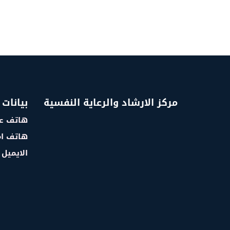
مركز الارشاد والرعاية النفسية
بيانات 
هاتف عم
هاتف ام
الايميل : @.ye