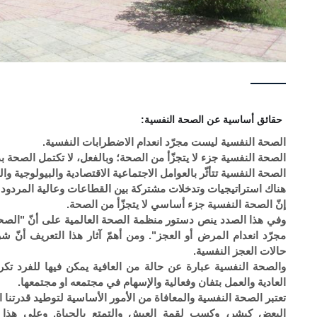
حقائق أساسية عن الصحة النفسية:
الصحة النفسية ليست مجرّد انعدام الاضطرابات النفسية.
الصحة النفسية جزء لا يتجزّأ من الصحة؛ وبالفعل، لا تكتمل الصحة 
الصحة النفسية تتأثّر بالعوامل الاجتماعية الاقتصادية والبيولوجية والب
هناك استراتيجيات وتدخلات مشتركة بين القطاعات وعالية المردود ل
إنّ الصحة النفسية جزء أساسي لا يتجزّأ من الصحة.
وفي هذا الصدد ينص دستور منظمة الصحة العالمية على أنّ "الصحة هي
مجرّد انعدام المرض أو العجز". ومن أهمّ آثار هذا التعريف أنّ 
حالات العجز النفسية.
والصحة النفسية عبارة عن حالة من العافية يمكن فيها للفرد تكريس
العادية والعمل بتفان وفعالية والإسهام في مجتمعه او مجتمعها.
تعتبر الصحة النفسية والمعافاة من الأمور الأساسية لتوطيد قدرتنا ال
البعض كبشر، وكسب لقمة العيش والتمتع بالحياة. وعلى هذا ا